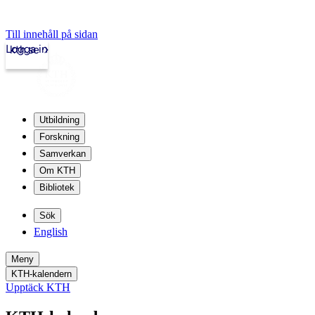
Till innehåll på sidan
Logga in
kth.se
Utbildning
Forskning
Samverkan
Om KTH
Bibliotek
Sök
English
Meny
KTH-kalendern
Upptäck KTH