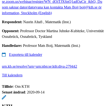
se.zoom.us/webinar/register/WN_dOiTJX6nQ1adOaCir_jkbQ, Du
som saknar dator/datorvana kan kontakta Mats Boij boij@kth.se ör
information, Stockholm (English)
Respondent:
Nasrin Altafi
, Matematik (Inst.)
Opponent:
Professor Doctor Martina Juhnke-Kubitzke, Universtität
Osnabrück, Osnabrück, Tyskland
Handledare:
Professor Mats Boij, Matematik (Inst.)
Exportera till kalender
urn.kb.se/resolve?urn=urn:nbn:se:kth:diva-279442
Till kalendern
Tillhör
: Om KTH
Senast ändrad
:
2020-09-14
KTH