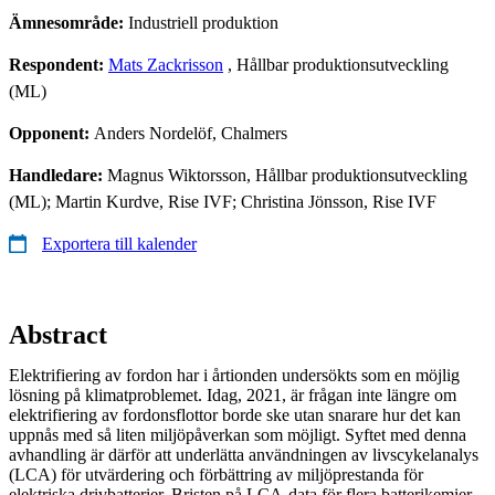
Ämnesområde:
Industriell produktion
Respondent:
Mats Zackrisson
, Hållbar produktionsutveckling
(ML)
Opponent:
Anders Nordelöf, Chalmers
Handledare:
Magnus Wiktorsson, Hållbar produktionsutveckling
(ML); Martin Kurdve, Rise IVF; Christina Jönsson, Rise IVF
Exportera till kalender
Abstract
Elektrifiering av fordon har i årtionden undersökts som en möjlig
lösning på klimatproblemet. Idag, 2021, är frågan inte längre om
elektrifiering av fordonsflottor borde ske utan snarare hur det kan
uppnås med så liten miljöpåverkan som möjligt. Syftet med denna
avhandling är därför att underlätta användningen av livscykelanalys
(LCA) för utvärdering och förbättring av miljöprestanda för
elektriska drivbatterier. Bristen på LCA-data för flera batterikemier