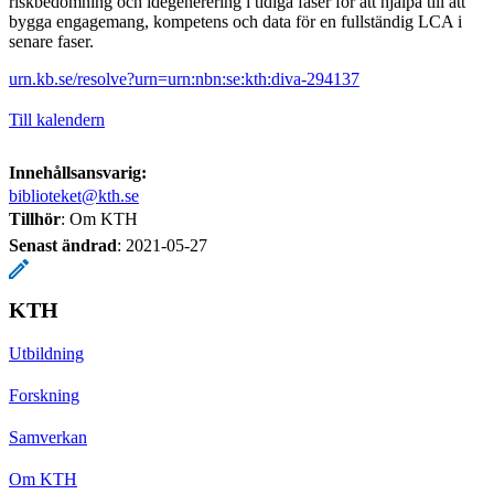
riskbedömning och idégenerering i tidiga faser för att hjälpa till att
bygga engagemang, kompetens och data för en fullständig LCA i
senare faser.
urn.kb.se/resolve?urn=urn:nbn:se:kth:diva-294137
Till kalendern
Innehållsansvarig:
biblioteket@kth.se
Tillhör
: Om KTH
Senast ändrad
:
2021-05-27
KTH
Utbildning
Forskning
Samverkan
Om KTH