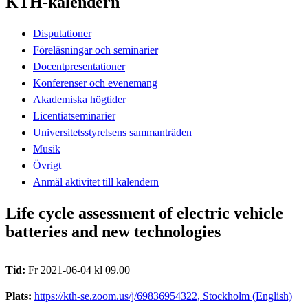
KTH-kalendern
Disputationer
Föreläsningar och seminarier
Docentpresentationer
Konferenser och evenemang
Akademiska högtider
Licentiatseminarier
Universitetsstyrelsens sammanträden
Musik
Övrigt
Anmäl aktivitet till kalendern
Life cycle assessment of electric vehicle
batteries and new technologies
Tid:
Fr 2021-06-04 kl 09.00
Plats:
https://kth-se.zoom.us/j/69836954322, Stockholm (English)