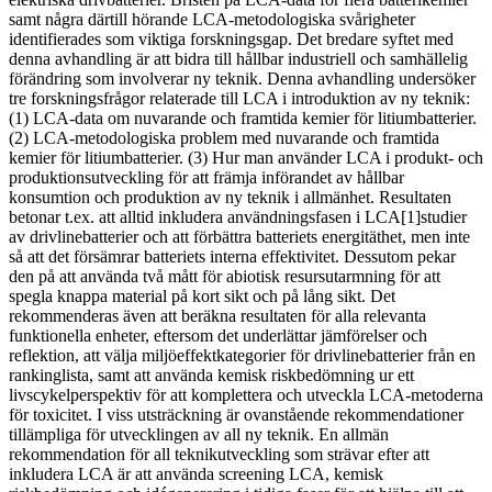
samt några därtill hörande LCA-metodologiska svårigheter
identifierades som viktiga forskningsgap. Det bredare syftet med
denna avhandling är att bidra till hållbar industriell och samhällelig
förändring som involverar ny teknik. Denna avhandling undersöker
tre forskningsfrågor relaterade till LCA i introduktion av ny teknik:
(1) LCA-data om nuvarande och framtida kemier för litiumbatterier.
(2) LCA-metodologiska problem med nuvarande och framtida
kemier för litiumbatterier. (3) Hur man använder LCA i produkt- och
produktionsutveckling för att främja införandet av hållbar
konsumtion och produktion av ny teknik i allmänhet. Resultaten
betonar t.ex. att alltid inkludera användningsfasen i LCA[1]studier
av drivlinebatterier och att förbättra batteriets energitäthet, men inte
så att det försämrar batteriets interna effektivitet. Dessutom pekar
den på att använda två mått för abiotisk resursutarmning för att
spegla knappa material på kort sikt och på lång sikt. Det
rekommenderas även att beräkna resultaten för alla relevanta
funktionella enheter, eftersom det underlättar jämförelser och
reflektion, att välja miljöeffektkategorier för drivlinebatterier från en
rankinglista, samt att använda kemisk riskbedömning ur ett
livscykelperspektiv för att komplettera och utveckla LCA-metoderna
för toxicitet. I viss utsträckning är ovanstående rekommendationer
tillämpliga för utvecklingen av all ny teknik. En allmän
rekommendation för all teknikutveckling som strävar efter att
inkludera LCA är att använda screening LCA, kemisk