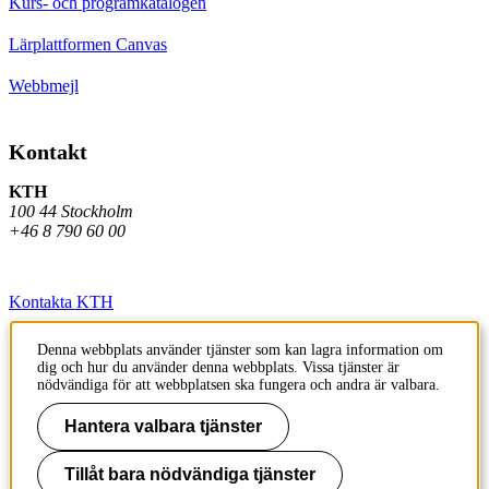
Kurs- och programkatalogen
Lärplattformen Canvas
Webbmejl
Kontakt
KTH
100 44 Stockholm
+46 8 790 60 00
Kontakta KTH
Jobba på KTH
Denna webbplats använder tjänster som kan lagra information om
dig och hur du använder denna webbplats. Vissa tjänster är
Press och media
nödvändiga för att webbplatsen ska fungera och andra är valbara.
Faktura och betalning KTH
Hantera valbara tjänster
Om KTH:s webbplatser
Tillåt bara nödvändiga tjänster