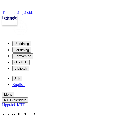
Till innehåll på sidan
Logga in
kth.se
Utbildning
Forskning
Samverkan
Om KTH
Bibliotek
Sök
English
Meny
KTH-kalendern
Upptäck KTH