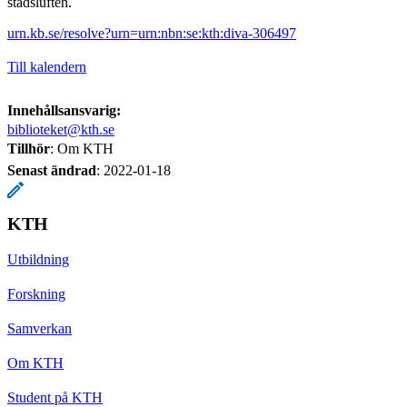
stadsluften.
urn.kb.se/resolve?urn=urn:nbn:se:kth:diva-306497
Till kalendern
Innehållsansvarig:
biblioteket@kth.se
Tillhör
: Om KTH
Senast ändrad
:
2022-01-18
KTH
Utbildning
Forskning
Samverkan
Om KTH
Student på KTH