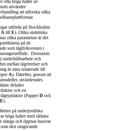
r ofta höga halter av
e som använder
vhandling att utforska olika
nelbaneplattformar.
ingar utförda på Stockholms
r
A
till
E
). Olika statistiska
as olika parametrar är det
 partiklarna på de
rade som tågfrekvensen i
h passagerarflöde. Dessutom
igt underhållsarbete och
den mellan tågrörelser och
ng är nära relaterade till
apper
A
). Därefter, genom att
nsmodeller, utvärderades
Vidare delades
ktfaktor och en
n tågtypfaktor (Papper
D
och
E
).
liteten på underjordiska
erar höga halter med sådana
de stängs och öppnas baserat
ivå som den omgivande