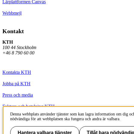
Lärplattformen Canvas
Webbmejl
Kontakt
KTH
100 44 Stockholm
+46 8 790 60 00
Kontakta KTH
Jobba på KTH
Press och media
Faktura och betalning KTH
Denna webbplats använder tjänster som kan lagra information om dig och
Om KTH:s webbplatser
nödvändiga för att webbplatsen ska fungera och andra är valbara.
Tillgänglighetsredogörelse
Hantera valbara tjänster
Tillåt bara nödvändig