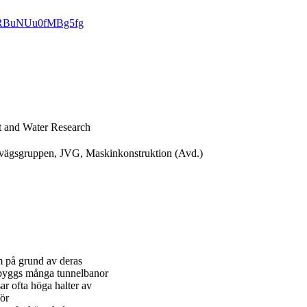
VC6RBuNUu0fMBg5fg
t and Water Research
rnvägsgruppen, JVG, Maskinkonstruktion (Avd.)
em på grund av deras
t byggs många tunnelbanor
ar ofta höga halter av
för