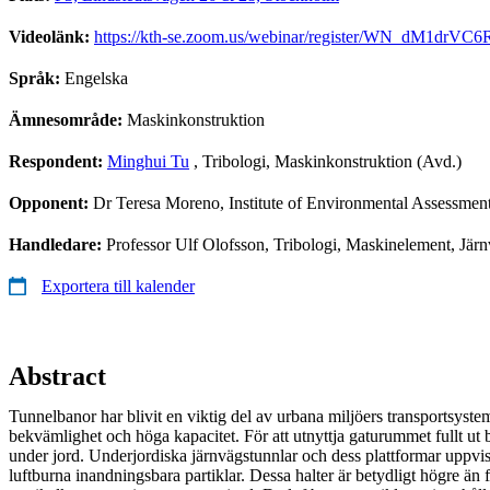
Videolänk:
https://kth-se.zoom.us/webinar/register/WN_dM1dr
Språk:
Engelska
Ämnesområde:
Maskinkonstruktion
Respondent:
Minghui Tu
, Tribologi, Maskinkonstruktion (Avd.)
Opponent:
Dr Teresa Moreno, Institute of Environmental Assessmen
Handledare:
Professor Ulf Olofsson, Tribologi, Maskinelement, Jä
Exportera till kalender
Abstract
Tunnelbanor har blivit en viktig del av urbana miljöers transportsyst
bekvämlighet och höga kapacitet. För att utnyttja gaturummet fullt u
under jord. Underjordiska järnvägstunnlar och dess plattformar uppvis
luftburna inandningsbara partiklar. Dessa halter är betydligt högre än 