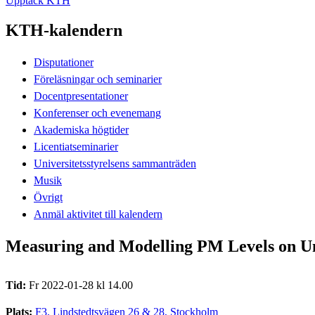
Upptäck KTH
KTH-kalendern
Disputationer
Föreläsningar och seminarier
Docentpresentationer
Konferenser och evenemang
Akademiska högtider
Licentiatseminarier
Universitetsstyrelsens sammanträden
Musik
Övrigt
Anmäl aktivitet till kalendern
Measuring and Modelling PM Levels on U
Tid:
Fr 2022-01-28 kl 14.00
Plats:
F3, Lindstedtsvägen 26 & 28, Stockholm