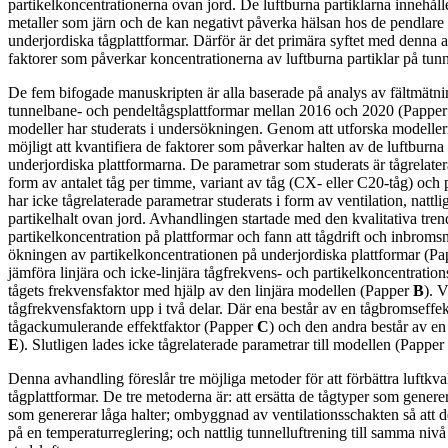
partikelkoncentrationerna ovan jord. De luftburna partiklarna innehålle
metaller som järn och de kan negativt påverka hälsan hos de pendlar
underjordiska tågplattformar. Därför är det primära syftet med denna a
faktorer som påverkar koncentrationerna av luftburna partiklar på tun
De fem bifogade manuskripten är alla baserade på analys av fältmätn
tunnelbane- och pendeltågsplattformar mellan 2016 och 2020 (Pappe
modeller har studerats i undersökningen. Genom att utforska modellern
möjligt att kvantifiera de faktorer som påverkar halten av de luftburna
underjordiska plattformarna. De parametrar som studerats är tågrelate
form av antalet tåg per timme, variant av tåg (CX- eller C20-tåg) oc
har icke tågrelaterade parametrar studerats i form av ventilation, nattl
partikelhalt ovan jord. Avhandlingen startade med den kvalitativa tren
partikelkoncentration på plattformar och fann att tågdrift och inbromsni
ökningen av partikelkoncentrationen på underjordiska plattformar (P
jämföra linjära och icke-linjära tågfrekvens- och partikelkoncentratio
tågets frekvensfaktor med hjälp av den linjära modellen (Papper
B
). 
tågfrekvensfaktorn upp i två delar. Där ena består av en tågbromseffe
tågackumulerande effektfaktor (Papper
C
) och den andra består av e
E
). Slutligen lades icke tågrelaterade parametrar till modellen (Papper
Denna avhandling föreslår tre möjliga metoder för att förbättra luftkva
tågplattformar. De tre metoderna är: att ersätta de tågtyper som gener
som genererar låga halter; ombyggnad av ventilationsschakten så att 
på en temperaturreglering; och nattlig tunnelluftrening till samma n