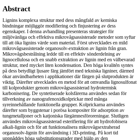
Abstract
Lignins komplexa struktur med dess mångfald av kemiska
bindningar möjliggör modifiering och finjustering av dess
egenskaper. I denna avhandling presenteras strategier för
miljövänliga och effektiva mikrovågsassisterade metoder som syftar
till att öka lignins värde som material. Först utvecklades en mild
mikrovågsassisterade organosolv-extraktion av lignin från gran.
Mikrovågsbestrålning ledde till en effektiv sönderdelning av
lignocellulosa och en snabb extraktion av lignin med en välbevarad
struktur, med mycket liten kondensation. Den höga kvalitén syntes
på dess betydligt ljusare färg jämfört med tekniska ligniner, därmed
ökar användbarheten i applikationer där färgen på slutprodukten är
viktig. Därefter utvecklades en metod för att omvandla lignosulfonat
till kolprodukter genom mikrovågsassisterad hydrotermisk
karbonisering. De syntetiserade kolsfärerna användes sedan för
tillverkning av nanografenoxidkolprickar med många
syreinnehållande funktionella grupper. Kolprickarna användes
därefter som byggstenar i porösa kompositer för adsorption av
tungmetalljoner och katjoniska färgämnesföroreningar. Slutligen
användes mikrovågsassisterad esterifiering för att hydrofobisera
alkali-lignin och för att funktionalisera mikrovågsextraherad
organosolv-lignin för användning i 3D-printing. På kort tid
uppnåddes höga substitutionsgrader med hjälp av den