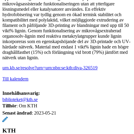
mikrovågsassisterade funktionaliseringen utan att ytterligare
lösningsmedel eller katalysatorer användes. En effektiv
hydrofobisering var tydlig genom en ökad termisk stabilitet och
kompatibilitet med polylaktid, vilket möjliggjorde extrudering av
filament och påföljande 3D-printing av blandningar med upp till 50
vikt% lignin. Genom funktionalisering av mikrovågsextraherad
organosolv-lignin med reaktiva metakrylatgrupper kunde lignin
inkorporeras som en egenskapshöjande del av 3D-printade och UV-
härdade nätverk. Material med endast 1 vikt% lignin hade en högre
draghållfasthet (15%) och förlängning vid brott (79%) jämfört med
nätverk utan lignin.
urn.kb.se/resolve?urn=urn:nbn:se:kth:diva-326519
Till kalendern
Innehållsansvarig:
biblioteket@kth.se
Tillhör
: Om KTH
Senast ändrad
:
2023-05-21
KTH