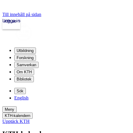
Till innehåll på sidan
Logga in
kth.se
Utbildning
Forskning
Samverkan
Om KTH
Bibliotek
Sök
English
Meny
KTH-kalendern
Upptäck KTH