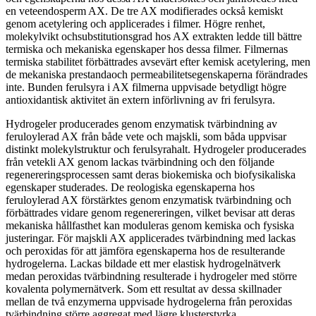
en veteendosperm AX. De tre AX modifierades också kemiskt
genom acetylering och applicerades i filmer. Högre renhet,
molekylvikt ochsubstitutionsgrad hos AX extrakten ledde till bättre
termiska och mekaniska egenskaper hos dessa filmer. Filmernas
termiska stabilitet förbättrades avsevärt efter kemisk acetylering, men
de mekaniska prestandaoch permeabilitetsegenskaperna förändrades
inte. Bunden ferulsyra i AX filmerna uppvisade betydligt högre
antioxidantisk aktivitet än extern införlivning av fri ferulsyra.
Hydrogeler producerades genom enzymatisk tvärbindning av
feruloylerad AX från både vete och majskli, som båda uppvisar
distinkt molekylstruktur och ferulsyrahalt. Hydrogeler producerades
från vetekli AX genom lackas tvärbindning och den följande
regenereringsprocessen samt deras biokemiska och biofysikaliska
egenskaper studerades. De reologiska egenskaperna hos
feruloylerad AX förstärktes genom enzymatisk tvärbindning och
förbättrades vidare genom regenereringen, vilket bevisar att deras
mekaniska hållfasthet kan moduleras genom kemiska och fysiska
justeringar. För majskli AX applicerades tvärbindning med lackas
och peroxidas för att jämföra egenskaperna hos de resulterande
hydrogelerna. Lackas bildade ett mer elastisk hydrogelnätverk
medan peroxidas tvärbindning resulterade i hydrogeler med större
kovalenta polymernätverk. Som ett resultat av dessa skillnader
mellan de två enzymerna uppvisade hydrogelerna från peroxidas
tvärbindning större aggregat med lägre klusterstyrka.