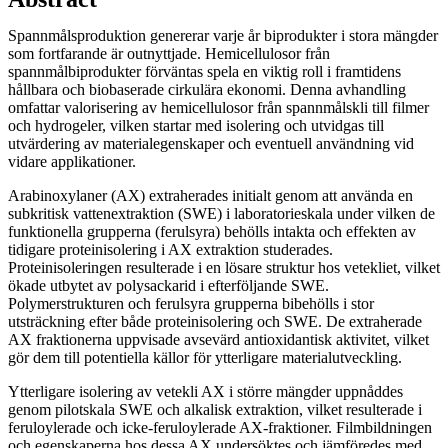
Spannmålsproduktion genererar varje år biprodukter i stora mängder
som fortfarande är outnyttjade. Hemicellulosor från
spannmålbiprodukter förväntas spela en viktig roll i framtidens
hållbara och biobaserade cirkulära ekonomi. Denna avhandling
omfattar valorisering av hemicellulosor från spannmålskli till filmer
och hydrogeler, vilken startar med isolering och utvidgas till
utvärdering av materialegenskaper och eventuell användning vid
vidare applikationer.
Arabinoxylaner (AX) extraherades initialt genom att använda en
subkritisk vattenextraktion (SWE) i laboratorieskala under vilken de
funktionella grupperna (ferulsyra) behölls intakta och effekten av
tidigare proteinisolering i AX extraktion studerades.
Proteinisoleringen resulterade i en lösare struktur hos vetekliet, vilket
ökade utbytet av polysackarid i efterföljande SWE.
Polymerstrukturen och ferulsyra grupperna bibehölls i stor
utsträckning efter både proteinisolering och SWE. De extraherade
AX fraktionerna uppvisade avsevärd antioxidantisk aktivitet, vilket
gör dem till potentiella källor för ytterligare materialutveckling.
Ytterligare isolering av vetekli AX i större mängder uppnåddes
genom pilotskala SWE och alkalisk extraktion, vilket resulterade i
feruloylerade och icke-feruloylerade AX-fraktioner. Filmbildningen
och egenskaperna hos dessa AX undersöktes och jämföredes med