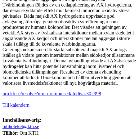
Tvärbindningen följdes av en cellapplicering av AX hydrogelerna,
där deras skyddande effekt mot kemiskt inducerad oxidativ stress
påvisades. Båda majskli AX hydrogelerna uppvisade god
avlägsningsförmåga gemtemot reaktiva syreföreningar som
produceras av humana kolonceller. Det visades att gelningen av
vetekli AX styrs av fysikaliska interaktioner mellan xylan skelettet i
angränsande AX kedjor och interaktioner mellan aggregat i större
skala i tillägg till de kovalenta tvärbindningarna.
Geleringsmekanismen för starkt substituerad majskli AX antogs
istället gå vidare genom interaktioner mellan sidokedjor tillsammans
kovalenta tvärbindningar. Denna avhandling visade att AX-baserade
hydrogeler kan hitta potentiell användning inom livsmedel och
biomedicinska tillämpningar. Resultatet av denna avhandling
kommer att bidra till bioekonomi och hållbar utveckling genom att
valorisera livsmedelsfraktioner till nya högvärdiga material.
urn.kb.se/resolve?urn=urn:nbn:se:kth:diva-302998
Till kalendern
Innehållsansvarig:
biblioteket@kth.se
Tillhör
: Om KTH