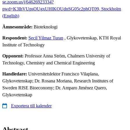
se.zoom.us/j/64626923334?
pwd=K3lhVUpsOUgxUHlKOUdnSG05c2phQT09, Stockholm
(English)
Ämnesområde:
Bioteknologi
Respondent:
Secil Yilmaz Turan
, Glykovetenskap, KTH Royal
Institute of Technology
Opponent:
Professor Anna Ström, Chalmers University of
Technology, Chemistry and Chemical Engineering
Handledare:
Universitetslektor Francisco Vilaplana,
Glykovetenskap; Dr. Rosana Moriana, Research Institutes of
Sweden RISE Bioeconomy; Dr. Amparo Jiménez Quero,
Glykovetenskap
Exportera till kalender
Abstract