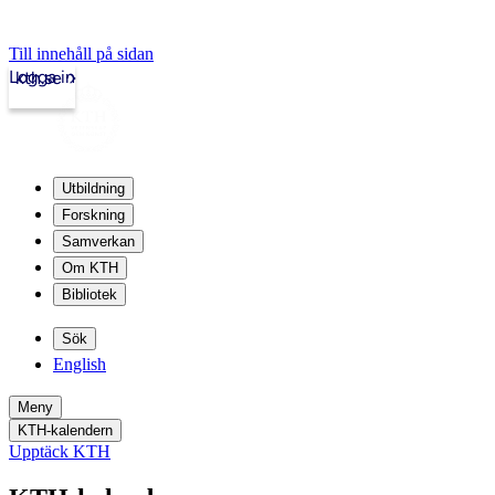
Till innehåll på sidan
Logga in
kth.se
Utbildning
Forskning
Samverkan
Om KTH
Bibliotek
Sök
English
Meny
KTH-kalendern
Upptäck KTH