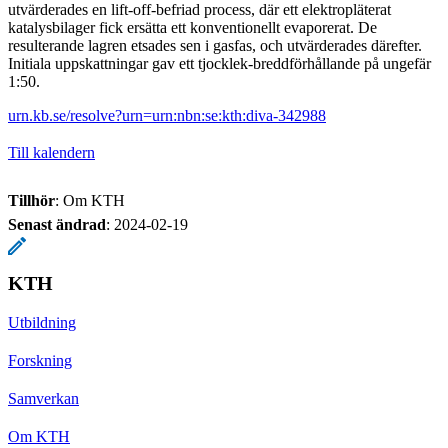
utvärderades en lift-off-befriad process, där ett elektropläterat
katalysbilager fick ersätta ett konventionellt evaporerat. De
resulterande lagren etsades sen i gasfas, och utvärderades därefter.
Initiala uppskattningar gav ett tjocklek-breddförhållande på ungefär
1:50.
urn.kb.se/resolve?urn=urn:nbn:se:kth:diva-342988
Till kalendern
Tillhör
: Om KTH
Senast ändrad
:
2024-02-19
KTH
Utbildning
Forskning
Samverkan
Om KTH