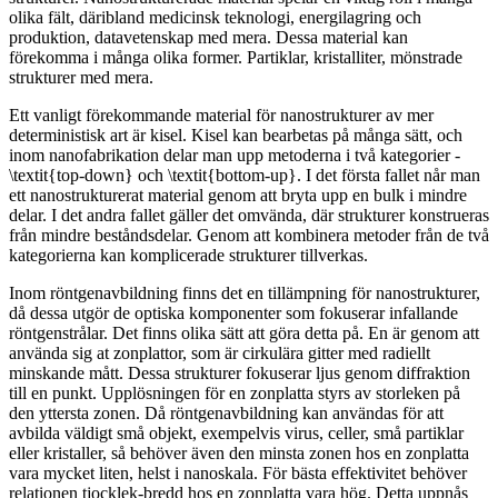
olika fält, däribland medicinsk teknologi, energilagring och
produktion, datavetenskap med mera. Dessa material kan
förekomma i många olika former. Partiklar, kristalliter, mönstrade
strukturer med mera.
Ett vanligt förekommande material för nanostrukturer av mer
deterministisk art är kisel. Kisel kan bearbetas på många sätt, och
inom nanofabrikation delar man upp metoderna i två kategorier -
\textit{top-down} och \textit{bottom-up}. I det första fallet når man
ett nanostrukturerat material genom att bryta upp en bulk i mindre
delar. I det andra fallet gäller det omvända, där strukturer konstrueras
från mindre beståndsdelar. Genom att kombinera metoder från de två
kategorierna kan komplicerade strukturer tillverkas.
Inom röntgenavbildning finns det en tillämpning för nanostrukturer,
då dessa utgör de optiska komponenter som fokuserar infallande
röntgenstrålar. Det finns olika sätt att göra detta på. En är genom att
använda sig at zonplattor, som är cirkulära gitter med radiellt
minskande mått. Dessa strukturer fokuserar ljus genom diffraktion
till en punkt. Upplösningen för en zonplatta styrs av storleken på
den yttersta zonen. Då röntgenavbildning kan användas för att
avbilda väldigt små objekt, exempelvis virus, celler, små partiklar
eller kristaller, så behöver även den minsta zonen hos en zonplatta
vara mycket liten, helst i nanoskala. För bästa effektivitet behöver
relationen tjocklek-bredd hos en zonplatta vara hög. Detta uppnås