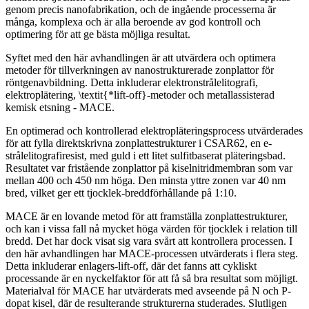
genom precis nanofabrikation, och de ingående processerna är
många, komplexa och är alla beroende av god kontroll och
optimering för att ge bästa möjliga resultat.
Syftet med den här avhandlingen är att utvärdera och optimera
metoder för tillverkningen av nanostrukturerade zonplattor för
röntgenavbildning. Detta inkluderar elektronstrålelitografi,
elektroplätering, \textit{*lift-off}-metoder och metallassisterad
kemisk etsning - MACE.
En optimerad och kontrollerad elektropläteringsprocess utvärderades
för att fylla direktskrivna zonplattestrukturer i CSAR62, en e-
strålelitografiresist, med guld i ett litet sulfitbaserat pläteringsbad.
Resultatet var fristående zonplattor på kiselnitridmembran som var
mellan 400 och 450 nm höga. Den minsta yttre zonen var 40 nm
bred, vilket ger ett tjocklek-breddförhållande på 1:10.
MACE är en lovande metod för att framställa zonplattestrukturer,
och kan i vissa fall nå mycket höga värden för tjocklek i relation till
bredd. Det har dock visat sig vara svårt att kontrollera processen. I
den här avhandlingen har MACE-processen utvärderats i flera steg.
Detta inkluderar enlagers-lift-off, där det fanns att cykliskt
processande är en nyckelfaktor för att få så bra resultat som möjligt.
Materialval för MACE har utvärderats med avseende på N och P-
dopat kisel, där de resulterande strukturerna studerades. Slutligen