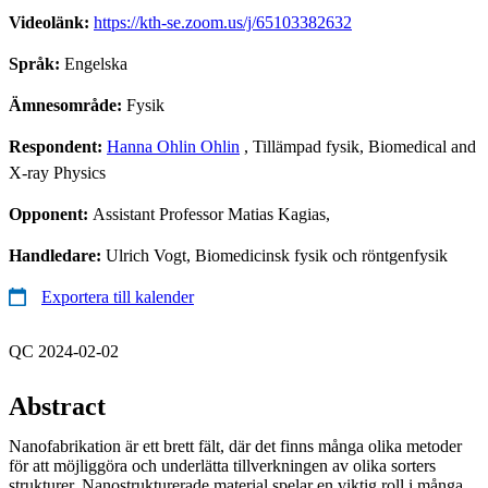
Videolänk:
https://kth-se.zoom.us/j/65103382632
Språk:
Engelska
Ämnesområde:
Fysik
Respondent:
Hanna Ohlin Ohlin
, Tillämpad fysik, Biomedical and
X-ray Physics
Opponent:
Assistant Professor Matias Kagias,
Handledare:
Ulrich Vogt, Biomedicinsk fysik och röntgenfysik
Exportera till kalender
QC 2024-02-02
Abstract
Nanofabrikation är ett brett fält, där det finns många olika metoder
för att möjliggöra och underlätta tillverkningen av olika sorters
strukturer. Nanostrukturerade material spelar en viktig roll i många