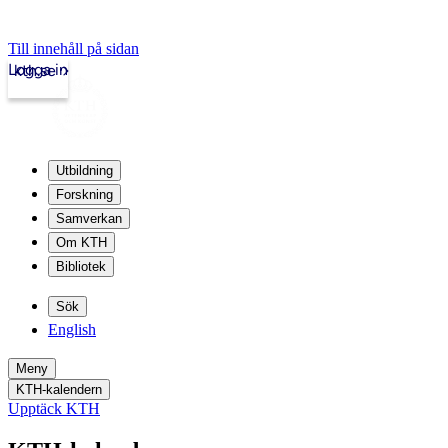
Till innehåll på sidan
Logga in
kth.se
Utbildning
Forskning
Samverkan
Om KTH
Bibliotek
Sök
English
Meny
KTH-kalendern
Upptäck KTH