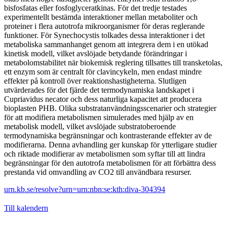
bisfosfatas eller fosfoglyceratkinas. För det tredje testades
experimentellt bestämda interaktioner mellan metaboliter och
proteiner i flera autotrofa mikroorganismer för deras reglerande
funktioner. För Synechocystis tolkades dessa interaktioner i det
metaboliska sammanhanget genom att integrera dem i en utökad
kinetisk modell, vilket avslöjade betydande förändringar i
metabolomstabilitet när biokemisk reglering tillsattes till transketolas,
ett enzym som är centralt för clavincykeln, men endast mindre
effekter på kontroll över reaktionshastigheterna. Slutligen
utvärderades för det fjärde det termodynamiska landskapet i
Cupriavidus necator och dess naturliga kapacitet att producera
bioplasten PHB. Olika substratanvändningsscenarier och strategier
för att modifiera metabolismen simulerades med hjälp av en
metabolisk modell, vilket avslöjade substratoberoende
termodynamiska begränsningar och kontrasterande effekter av de
modifierarna. Denna avhandling ger kunskap för ytterligare studier
och riktade modifierar av metabolismen som syftar till att lindra
begränsningar för den autotrofa metabolismen för att förbättra dess
prestanda vid omvandling av CO2 till användbara resurser.
urn.kb.se/resolve?urn=urn:nbn:se:kth:diva-304394
Till kalendern