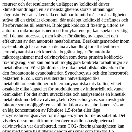
resurser och det resulterande utsläppet av koldioxid driver
klimatförändringar, en av mänsklighetens största utmaningar
någonsin. För att säkerställa en hållbar framtid måste mänskligheten
sträva till en cirkulär ekonomi, där utsläppt koldioxid återfångas och
återförvandlas till resurser. Biologisk koldioxid-fixering, utförd av
autotrofa mikroorganismer med förnybar energi, kan spela en viktig
roll i denna processen, men kräver förbättring av kapacitet och
effektivitet av den autotrofa metabolismen. Beräkningsmetoder inom
systembiologi har använts i denna avhandling för att identifiera
termodynamiska och kinetiska begränsningar för autotrofa
mikroorganismer med calvincykeln som deras primära koldioxid-
fixeringsväg, som kan bidra att möjliggöra konkreta förbättringar av
metabolismen. Först jämfördes de olika metaboliska nätverken för
den fotoautotrofa cyanobakterien Synechocystis och den heterotrofa
bakterien E. coli, som resulterade i nätverksspecifika
metabolitkoncentrationer och termodynamiska drivkrafter, vilket
orsakade olika kapacitet för produktionen av industriellt relevanta
kemikalier. För det andra utvecklades och analyserades en kinetisk
metabolisk modell av calvincykeln i Synechocystis, som avslöjade
faktorer som möjliggör en stabil funktion av metabolismen, såsom
en låg koncentration av Ribulose 1,5-fosfat eller låga
enzymsatureringsnivåer för många enzymer för deras substrat. Det
visades dessutom att kontrollen över reaktionshastigheterna i
calvincykeln var distribuerad, men CO2- fixeringshastigheten kan
ökas med högre hastigheter genom enzymer som fruktos 1,6-