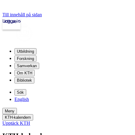
Till innehåll på sidan
Logga in
kth.se
Utbildning
Forskning
Samverkan
Om KTH
Bibliotek
Sök
English
Meny
KTH-kalendern
Upptäck KTH