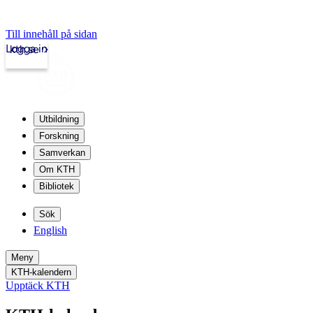
Till innehåll på sidan
Logga in
kth.se
Utbildning
Forskning
Samverkan
Om KTH
Bibliotek
Sök
English
Meny
KTH-kalendern
Upptäck KTH