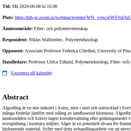
Tid:
Må 2020-06-08 kl 10.00
Plats:
https://kth-se.zoom.us/webinar/register/WN_vojxcjeWSYuQq
Ämnesområde:
Fiber- och polymervetenskap
Respondent:
Niklas Wahlström
, Polymerteknologi
Opponent:
Associate Professor Federica Chiellini, University of Pisa
Handledare:
Professor Ulrica Edlund, Polymerteknologi, Fiber- och 
Exportera till kalender
Abstract
Algodling är en stor industri i Asien, men i stort sett outvecklad i Sve
många fördelar jämfört med odling av landbaserad biomassa. Algodling
landområden och kräver ingen konstbevattning eller gödningsmedel v
övergödning i kustnära miljöer. Alger är en potentiell råvara för frams
biobaserade material. Syftet med detta avhandlingsarbete var att utvec