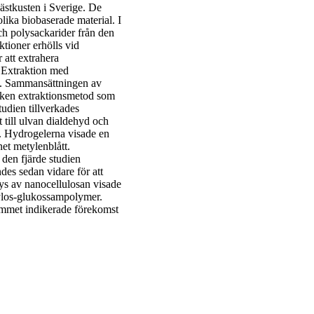
ästkusten i Sverige. De
lika biobaserade material. I
och polysackarider från den
tioner erhölls vid
 att extrahera
. Extraktion med
en. Sammansättningen av
lken extraktionsmetod som
udien tillverkades
 till ulvan dialdehyd och
r. Hydrogelerna visade en
et metylenblått.
 den fjärde studien
des sedan vidare för att
ys av nanocellulosan visade
xylos-glukossampolymer.
ammet indikerade förekomst