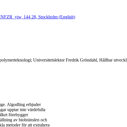
CNFZR_yiw, 144 28, Stockholm (English)
polymerteknologi; Universitetslektor Fredrik Gröndahl, Hållbar utveckl
rige. Algodling erbjuder
ar upptar inte värdefulla
ilket förebygger
tällning av biobränslen och
kla metoder för att extrahera