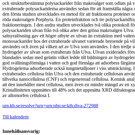
och strukturbestämma polysackarider från makroalger som odlats på v
extraherade polysackariderna användes sedan för att framställa några o
den första studien utvecklades en metod för att fraktionera proteiner 
röda makroalgen Porphyra. En proteinfraktion och tre polysackaridfrak
fraktioneringen. I den andra studien utvecklades två olika protokoll för
polysackariden ulvan från två olika arter den gröna makroalgen Ulva
saltsyralösning gav ett högre utbyte av ulvan än extraktion med vatt
monosackarider hos det extraherade ulvanet varierade beroende på vi
användes och även på vilken art av Ulva som användes. I den tredje st
hydrogeler av ulvan som extraherats från Ulva. Ulvan oxiderades först
blandades sedan med gelatin vilket ledde till bildningen av hydrogele
god svällningsförmåga i vatten och god förmåga att adsorbera färgämn
Hydrogelerna adsorberade också tungmetalljoner i viss utsträckning. I
extraherades cellulosa från Ulva och den extraherade cellulosan använ
tillverka nanocellulosa (CNF) och regenererad cellulosa. Kemisk anal
att den innehåller mest cellulosa, men även en mindre mängd av en 
Kristalliniteten uppmättes till 48% och det uppmätta XRD difraktogr
av allomorfen cellulosa I.
urn.kb.se/resolve?urn=urn:nbn:se:kth:diva-272988
Till kalendern
Innehållsansvarig: