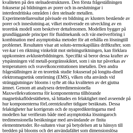
kvaliteten på den stelnadestrukturen. Den första frågeställningen
fokuserar på bildningen av porer och in-neslutningar i
interdendritiska områden i den stelnade metallen.
Experimentellaresultat påvisade en bildning av klusters bestående av
porer och inneslutning-ar, vilket motiverade en utveckling av en
teoretisk modell som beskriver dettafenomen. Modellen bygger på
grundläggande principer för fluidmekanik och vär-meöverföring i
kombination med asymptotiska metoder för att erhålla en lösningtill
problemet. Resultaten visar att soluto-termokapillära driftkrafter, som
ver-kar i en riktning vinkelrät mot stelningsriktningen, kan förklara
uppkomsten avklusterbildningen. Specifikt så beror dessa krafter av
ytspänningen vid metall-porgränsskiktet, som i sin tur påverkas av
temperaturen och svavelkoncentrationen imetallen. Den andra
frågeställningen är en teoretisk studie fokuserad på longitu-dinell
elektromagnetisk omrörning (EMS), vilken ofta används vid
stränggjutningav blooms i syfte att öka kvaliteten av det gjutna
ämnet. Genom att analysera detredimensionella
Maxwellekvationerna för komponenterna tillhörande
magnetiskaflödestätheten, så hittades en felaktighet med avseende på
hur komponenterna förLorentzkrafter tidigare beräknats. Dessa
felaktigheter har korrigerats och de nyapredikteringarna med
modellen har verifierats både med asymptotiska lösningaroch
tredimensionella beräkningar med användande av finita
elementmetoder. Re-sultaten visar på betydelsen att ta hänsyn till
bredden på blooms och det användafältet som dimensionslösa