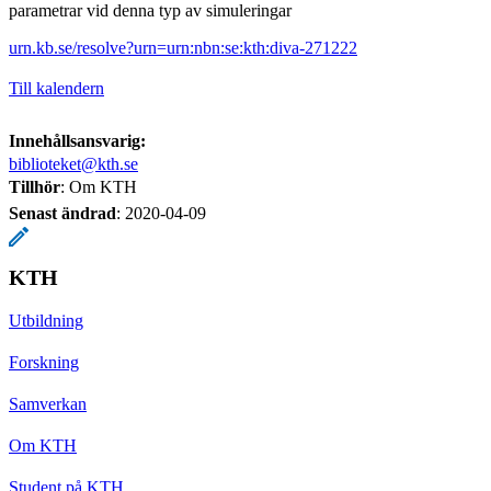
parametrar vid denna typ av simuleringar
urn.kb.se/resolve?urn=urn:nbn:se:kth:diva-271222
Till kalendern
Innehållsansvarig:
biblioteket@kth.se
Tillhör
: Om KTH
Senast ändrad
:
2020-04-09
KTH
Utbildning
Forskning
Samverkan
Om KTH
Student på KTH