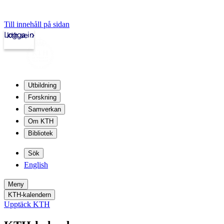
Till innehåll på sidan
Logga in
kth.se
Utbildning
Forskning
Samverkan
Om KTH
Bibliotek
Sök
English
Meny
KTH-kalendern
Upptäck KTH