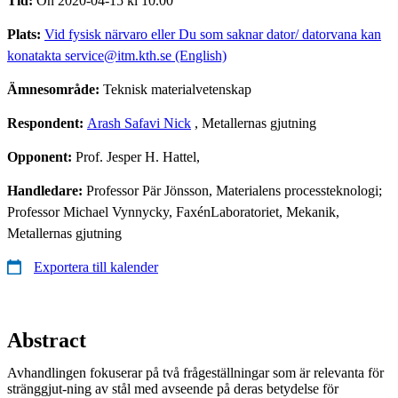
Tid:
On 2020-04-15 kl 10.00
Plats:
Vid fysisk närvaro eller Du som saknar dator/ datorvana kan
konatakta service@itm.kth.se (English)
Ämnesområde:
Teknisk materialvetenskap
Respondent:
Arash Safavi Nick
, Metallernas gjutning
Opponent:
Prof. Jesper H. Hattel,
Handledare:
Professor Pär Jönsson, Materialens processteknologi;
Professor Michael Vynnycky, FaxénLaboratoriet, Mekanik,
Metallernas gjutning
Exportera till kalender
Abstract
Avhandlingen fokuserar på två frågeställningar som är relevanta för
stränggjut-ning av stål med avseende på deras betydelse för