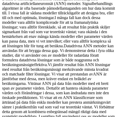
datadrivna artificiellaneuronnät (ANN) metoder. Signalbehandlings
algoritmer är ofta baserade påmodellantaganden om hur data kommit
till. I vissa fall är sådana modeller tillräckligaför att designa bra, eller
till och med optimala, lösningar.I många fall kan dock dessa
modeller vara alltför komplicerade för att ta framanalytiska
lösningar; vara alltför förenklade, så att resultat från praktik skiljer
sigmarkant från vad som var teoretiskt väntat; vara okända i den
bemärkelsen att enav många kända modeller eller parameter värden
kan passa data, men vi vet intevilket; eller vara alltför komplexa så
att lösningen blir för tung att beräkna.Datadrivna ANN metoder kan
användas för att brygga dessa gap. Vi demonstrerar detta i fyra olika
studier, där vi använder oss av modeller för radardata föratt
formulera datadrivna lösningar som är både noggranna och
beräkningsmässigteffektiva.Vi jämför resultat från ANN lösningar
med resultat från beräkningsmässigt merkrävande minsta kvadrat
och matchade filter lösningar. Vi visar att prestandan avANN är
jämförbar med dessa, men kräver endast en bråkdel av
beräkningarna. Vitränar ANN på data från modeller med ett brett
span av parameter värden. Dettaför att hantera okända parameter
värden och förändringar i dessa, som kan ändradata men inte den
önskade prediktionen. Vi visar att en ANN klassificerare som
ärtränad på data från enkla modeller kan prestera anmärkningsvärt
sämre i praktikenfrån vad som vad var teoretiskt väntat. Vi förbättrar
detta genom att kombinera enbegränsad mängd riktigt data med
syntetiskt modelldata. I samtliga fall användervi oss av modeller som