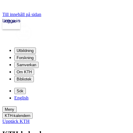
Till innehåll på sidan
Logga in
kth.se
Utbildning
Forskning
Samverkan
Om KTH
Bibliotek
Sök
English
Meny
KTH-kalendern
Upptäck KTH