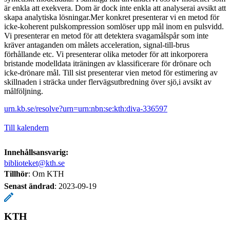
är enkla att exekvera. Dom är dock inte enkla att analyserai avsikt att
skapa analytiska lösningar.Mer konkret presenterar vi en metod för
icke-koherent pulskompression somlöser upp mål inom en pulsvidd.
Vi presenterar en metod för att detektera svagamålspår som inte
kräver antaganden om målets acceleration, signal-till-brus
förhållande etc. Vi presenterar olika metoder för att inkorporera
bristande modelldata iträningen av klassificerare för drönare och
icke-drönare mål. Till sist presenterar vien metod för estimering av
skillnaden i sträcka under flervägsutbredning över sjö,i avsikt av
målföljning.
urn.kb.se/resolve?urn=urn:nbn:se:kth:diva-336597
Till kalendern
Innehållsansvarig:
biblioteket@kth.se
Tillhör
: Om KTH
Senast ändrad
:
2023-09-19
KTH