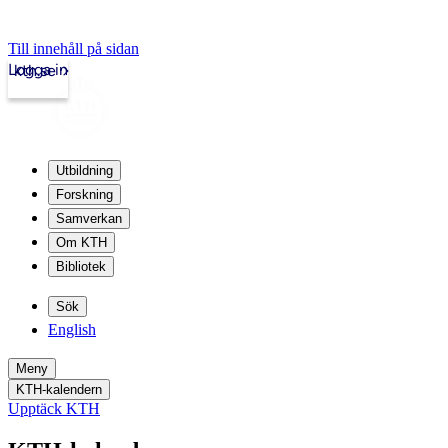
Till innehåll på sidan
Logga in
kth.se
Utbildning
Forskning
Samverkan
Om KTH
Bibliotek
Sök
English
Meny
KTH-kalendern
Upptäck KTH