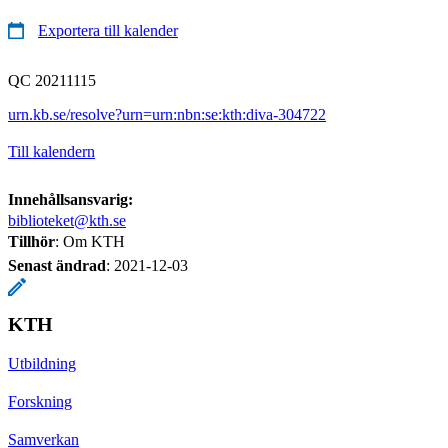
Exportera till kalender
QC 20211115
urn.kb.se/resolve?urn=urn:nbn:se:kth:diva-304722
Till kalendern
Innehållsansvarig:
biblioteket@kth.se
Tillhör
: Om KTH
Senast ändrad
:
2021-12-03
KTH
Utbildning
Forskning
Samverkan