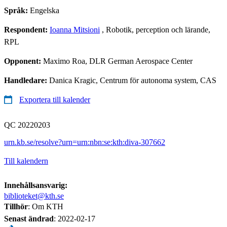
Språk:
Engelska
Respondent:
Ioanna Mitsioni
, Robotik, perception och lärande,
RPL
Opponent:
Maximo Roa, DLR German Aerospace Center
Handledare:
Danica Kragic, Centrum för autonoma system, CAS
Exportera till kalender
QC 20220203
urn.kb.se/resolve?urn=urn:nbn:se:kth:diva-307662
Till kalendern
Innehållsansvarig:
biblioteket@kth.se
Tillhör
: Om KTH
Senast ändrad
:
2022-02-17