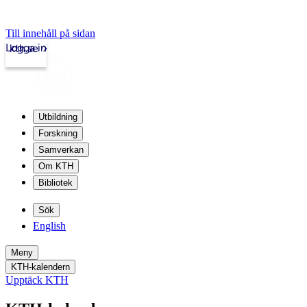
Till innehåll på sidan
Logga in
kth.se
Utbildning
Forskning
Samverkan
Om KTH
Bibliotek
Sök
English
Meny
KTH-kalendern
Upptäck KTH