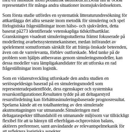
representativt för många andra situationer inomsjukvårdssektorn.
Som första studie utfördes en systematisk litteraturundresökning för
attkartlägga det allra senaste inom metodik för simulering och spel
förlogistiska frågeställningar inom hälso- och sjukvården, detta
baserat på273 identifierade vetenskapliga tidskriftsartiklar.
Granskningen visadeatt simuleringsstudierna främst fokuserade på
modellering avarbetssystemmekanismer, medan införandet av
spelelement somutformats särskilt för att främja önskade beteenden,
även om de varrelevanta, förblev outforskade. Med tanke på de
problem som hjälpts attbesvaras genom simuleringsmodeller, kan
dessa modeller vara lämpligakandidater för att utforska en rad
frågeställningar inom logistik.
Som en vidareutveckling utforskade den andra studien en
seriösspeldesign baserad på en simuleringsmodell som
representeradepatientflöde, dess egenskaper och systemiska
resurskonfigurationer.Resultaten tydde på att deltagarstyrd
resursfördelning kan förbättrasimuleringsbaserade prognosresultat.
Spelarna kände att en totalhantering av den simulerade
akutmottagningen var utmanande.Simuleringen med
deltagaraspekter tillhandahöll en utmanande miljösom var tillräckligt
flexibel för att ta hänsyn till efterfrågan-ochprovision balans,
aktörers preferenser, samt användande av relevantspelmekanik för
att reflektera logistiska aspekter.