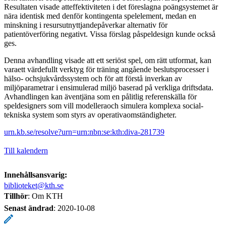
Resultaten visade atteffektiviteten i det föreslagna poängsystemet är
nära identisk med denför kontingenta spelelement, medan en
minskning i resursutnyttjandepåverkar alternativ för
patientöverföring negativt. Vissa förslag påspeldesign kunde också
ges.
Denna avhandling visade att ett seriöst spel, om rätt utformat, kan
varaett värdefullt verktyg för träning angående beslutsprocesser i
hälso- ochsjukvårdssystem och för att förstå inverkan av
miljöparametrar i ensimulerad miljö baserad på verkliga driftsdata.
Avhandlingen kan äventjäna som en pålitlig referenskälla för
speldesigners som vill modelleraoch simulera komplexa social-
tekniska system som styrs av operativaomständigheter.
urn.kb.se/resolve?urn=urn:nbn:se:kth:diva-281739
Till kalendern
Innehållsansvarig:
biblioteket@kth.se
Tillhör
: Om KTH
Senast ändrad
:
2020-10-08