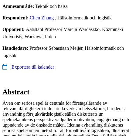
Ämnesområde:
Teknik och hälsa
Respondent:
Chen Zhang
, Hälsoinformatik och logistik
Opponent:
Assistant Professor Marcin Wardaszko, Kozminski
Univeristy, Warzawa, Polen
Handledare:
Professor Sebastiaan Meijer, Hälsoinformatik och
logistik
Exportera till kalender
Abstract
Även om seriösa spel är centrala för företagslärande av
relevantafärdigheter i industriella verksamhetssektorer, har deras
användning försjukvårdslogistik sällan diskuterats ur
spelmekanikens perspektiv vadgäller motivation, engagemang och
uppnående av de önskade målen. Idenna avhandling diskuteras
seriösa spel som en metod för att förbättravårdlogistiken, illustrerat
med en fallstudie inom pediatrisk akutmedicin.Detta fall är också