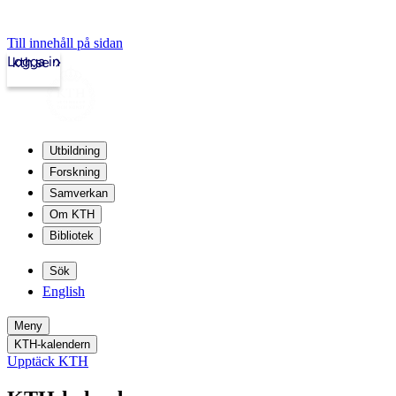
Till innehåll på sidan
Logga in
kth.se
Utbildning
Forskning
Samverkan
Om KTH
Bibliotek
Sök
English
Meny
KTH-kalendern
Upptäck KTH