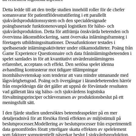
Detta ledde till att den tredje studien innehöll roller för de chefer
somansvarar för patientflödesstratifiering i ett parallellt
sjukvårdsproduktionssystem och den specialdesignade
poängbaserade funktionenovanpå logistiken för hälso- och
sjukvårdsproduktion. Detta för attfrämja önskvärda beteenden och
övervinna åtkomstblockering, samt övervaka inlärningsframsteg i
företagets utbildningssituationer. Dessafunktioner testades i
spelbaserade inlärningsaktiviteter under olikamodaliteter. Poäng från
Game Experience Questionnaire och data fråninlärningsbeteenden i
spelet samlades in för att kvantitativt utvärderainlärningens
erfarenhet, acceptans och effekt. Den seriösa spelet idenna
avhandling kontrasterar mot tidigare tillämpningar
inomhälsovetenskap som tenderar att vara mindre utmanande med
lågsvårighetsgrad. Poäng och övergångar i lärandebeteenden härrör
från enspeldesign där det gäller att uppnå de förväntade resultaten
vad gälleratt lära sig hälso- och sjukvårdens logistiska
förvaltningsprinciper ochleveransen av produktionsbeslut på ett
meningsfullt sätt.
I den fjärde studien undersöktes beteendeaspekter på en mer
detaljeradnivå för att försöka förstå effekten av miljöstimuli på
beslutsprocesser.Modellering av beslutsprocesser från experimentell
data genomfördes föratt ytterligare skatta effekten av spelelement
som faktorer sompotentiellt påverkar beslut I sjukvårdsproduktion.