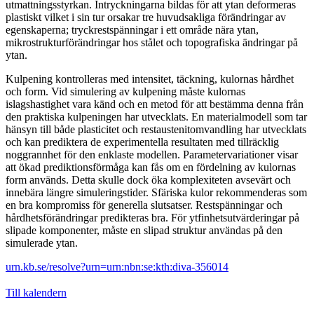
utmattningsstyrkan. Intryckningarna bildas för att ytan deformeras
plastiskt vilket i sin tur orsakar tre huvudsakliga förändringar av
egenskaperna; tryckrestspänningar i ett område nära ytan,
mikrostrukturförändringar hos stålet och topografiska ändringar på
ytan.
Kulpening kontrolleras med intensitet, täckning, kulornas hårdhet
och form. Vid simulering av kulpening måste kulornas
islagshastighet vara känd och en metod för att bestämma denna från
den praktiska kulpeningen har utvecklats. En materialmodell som tar
hänsyn till både plasticitet och restaustenitomvandling har utvecklats
och kan prediktera de experimentella resultaten med tillräcklig
noggrannhet för den enklaste modellen. Parametervariationer visar
att ökad prediktionsförmåga kan fås om en fördelning av kulornas
form används. Detta skulle dock öka komplexiteten avsevärt och
innebära längre simuleringstider. Sfäriska kulor rekommenderas som
en bra kompromiss för generella slutsatser. Restspänningar och
hårdhetsförändringar predikteras bra. För ytfinhetsutvärderingar på
slipade komponenter, måste en slipad struktur användas på den
simulerade ytan.
urn.kb.se/resolve?urn=urn:nbn:se:kth:diva-356014
Till kalendern