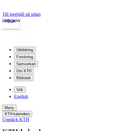
Till innehåll på sidan
Logga in
kth.se
Utbildning
Forskning
Samverkan
Om KTH
Bibliotek
Sök
English
Meny
KTH-kalendern
Upptäck KTH