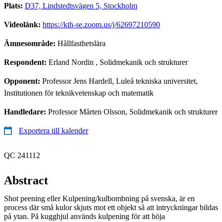
Plats:
D37, Lindstedtsvägen 5, Stockholm
Videolänk:
https://kth-se.zoom.us/j/62697210590
Ämnesområde:
Hållfasthetslära
Respondent:
Erland Nordin
, Solidmekanik och strukturer
Opponent:
Professor Jens Hardell, Luleå tekniska universitet,
Institutionen för teknikvetenskap och matematik
Handledare:
Professor Mårten Olsson, Solidmekanik och strukturer
Exportera till kalender
QC 241112
Abstract
Shot peening eller Kulpening/kulbombning på svenska, är en
process där små kulor skjuts mot ett objekt så att intryckningar bildas
på ytan. På kugghjul används kulpening för att höja