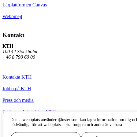
Lärplattformen Canvas
Webbmejl
Kontakt
KTH
100 44 Stockholm
+46 8 790 60 00
Kontakta KTH
Jobba på KTH
Press och media
Faktura och betalning KTH
Denna webbplats använder tjänster som kan lagra information om dig och
Om KTH:s webbplatser
nödvändiga för att webbplatsen ska fungera och andra är valbara.
Tillgänglighetsredogörelse