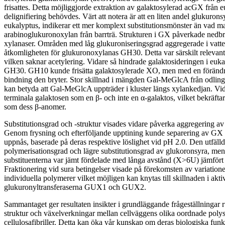
frisattes. Detta möjliggjorde extraktion av galaktosylerad acGX från e
delignifiering behövdes. Värt att notera är att en liten andel glukuronsy
eukalyptus, indikerar ett mer komplext substitutionsmönster än vad man t
arabinoglukuronoxylan från barrträ. Strukturen i GX påverkade nedb
xylanaser. Områden med låg glukuroniseringsgrad aggregerade i vatte
åtkomligheten för glukuronoxylanas GH30. Detta var särskilt relevant
vilken saknar acetylering. Vidare så hindrade galaktosideringen i euk
GH30. GH10 kunde frisätta galaktosylerade XO, men med en förändra
bindning den bryter. Stor skillnad i mängden Gal-MeGlcA från odl
kan betyda att Gal-MeGlcA uppträder i kluster längs xylankedjan. Vida
terminala galaktosen som en β- och inte en α-galaktos, vilket bekräfta
som dess β-anomer.
Substitutionsgrad och -struktur visades vidare påverka aggregering a
Genom frysning och efterföljande upptining kunde separering av GX f
uppnås, baserade på deras respektive löslighet vid pH 2.0. Den utfäll
polymerisationsgrad och lägre substitutionsgrad av glukoronsyra, men
substituenterna var jämt fördelade med långa avstånd (X>6U) jämfört 
Fraktionering vid sura betingelser visade på förekomsten av variatione
individuella polymerer vilket möjligen kan knytas till skillnaden i akti
glukuronyltransferaserna GUX1 och GUX2.
Sammantaget ger resultaten insikter i grundläggande frågeställningar 
struktur och växelverkningar mellan cellväggens olika oordnade poly
cellulosafibriller. Detta kan öka vår kunskap om deras biologiska funk