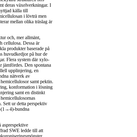
mt deras växelverkningar. I
tjad källa till
icellulosan i lövträ men
erar mellan olika träslag är
tur och, mer allmänt,
 cellulosa. Dessa är
eckla produkter baserade på
as huvudkedjor på hur de
ar. Flera system där xylo-
ur jämfördes. Den spontana
lell upplinjering, en
undna nätverk av
a hemicellulosor samt pektin.
ring, konformation i lösning
njering samt en distinkt
r hemicellulosornas
 Sett ur detta perspektiv
β-(1→4)-bundna
å asprespektive
frad SWE ledde till att
lukuroniseringsmönster