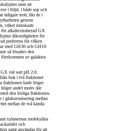
ukalyptus utan att
ror i följd, i både asp och
idigare trott, likt de i
rytbarheten genom
n, vilket minskade
 för alkaliextraherad GX
alyptus åtkomligheten för
d preferens för vilken
ingar med GH30 och GH10
re så frisattes den
r förekomsten av galaktos
v GX vid surt pH 2.0.
rån bok i två fraktioner
da fraktionen hade högre
 högre andel motiv där
med den lösliga fraktionen.
r i glukuronisering mellan
vitet mellan de två kända
runt xylanernas molekylära
sackarider och
tion samt användas för att