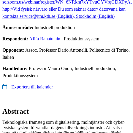
se.zoom.us/webinar/register/WN_6NRkm7xYTvuOYVrqGDXPyA,
http://Vid fysisk närvaro eller Du som saknar dator/ datorvana kan
kontakta service@itm.kth.se (English), Stockholm (English)
Ämnesområde:
Industriell produktion
Respondent:
Afifa Rahatulain
, Produktionssystem
Opponent:
Assoc. Professor Dario Antonelli, Politecnico di Torino,
Italien
Handledare:
Professor Mauro Onori, Industriell produktion,
Produktionssystem
Exportera till kalender
Abstract
Teknologiska framsteg som digitalisering, molntjänster och cyber-
fysiska system förvandlar dagens tillverknings industri. Att satsa
bara på teknikskiften räcker inte för en hållbar konkurrensfördel.