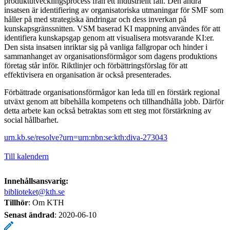
produktutvecklingsprocess från ett industriellt fall. Den andra
insatsen är identifiering av organisatoriska utmaningar för SMF som
håller på med strategiska ändringar och dess inverkan på
kunskapsgränssnitten. VSM baserad KI mappning användes för att
identifiera kunskapsgap genom att visualisera motsvarande KI:er.
Den sista insatsen inriktar sig på vanliga fallgropar och hinder i
sammanhanget av organisationsförmågor som dagens produktions
företag står inför. Riktlinjer och förbättringsförslag för att
effektivisera en organisation är också presenterades.
Förbättrade organisationsförmågor kan leda till en förstärk regional
utväxt genom att bibehålla kompetens och tillhandhålla jobb. Därför
detta arbete kan också betraktas som ett steg mot förstärkning av
social hållbarhet.
urn.kb.se/resolve?urn=urn:nbn:se:kth:diva-273043
Till kalendern
Innehållsansvarig:
biblioteket@kth.se
Tillhör
: Om KTH
Senast ändrad
:
2020-06-10