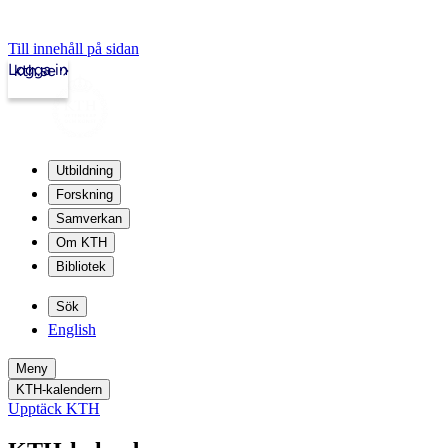
Till innehåll på sidan
Logga in
kth.se
Utbildning
Forskning
Samverkan
Om KTH
Bibliotek
Sök
English
Meny
KTH-kalendern
Upptäck KTH