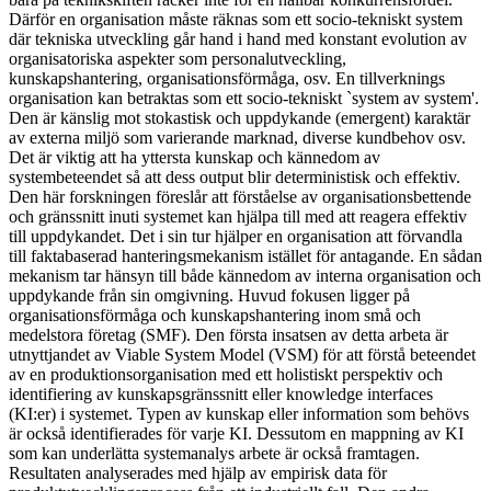
Därför en organisation måste räknas som ett socio-tekniskt system
där tekniska utveckling går hand i hand med konstant evolution av
organisatoriska aspekter som personalutveckling,
kunskapshantering, organisationsförmåga, osv. En tillverknings
organisation kan betraktas som ett socio-tekniskt `system av system'.
Den är känslig mot stokastisk och uppdykande (emergent) karaktär
av externa miljö som varierande marknad, diverse kundbehov osv.
Det är viktig att ha yttersta kunskap och kännedom av
systembeteendet så att dess output blir deterministisk och effektiv.
Den här forskningen föreslår att förståelse av organisationsbettende
och gränssnitt inuti systemet kan hjälpa till med att reagera effektiv
till uppdykandet. Det i sin tur hjälper en organisation att förvandla
till faktabaserad hanteringsmekanism istället för antagande. En sådan
mekanism tar hänsyn till både kännedom av interna organisation och
uppdykande från sin omgivning. Huvud fokusen ligger på
organisationsförmåga och kunskapshantering inom små och
medelstora företag (SMF). Den första insatsen av detta arbeta är
utnyttjandet av Viable System Model (VSM) för att förstå beteendet
av en produktionsorganisation med ett holistiskt perspektiv och
identifiering av kunskapsgränssnitt eller knowledge interfaces
(KI:er) i systemet. Typen av kunskap eller information som behövs
är också identifierades för varje KI. Dessutom en mappning av KI
som kan underlätta systemanalys arbete är också framtagen.
Resultaten analyserades med hjälp av empirisk data för