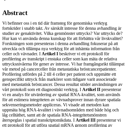
Abstract
Vi befinner oss i en tid där framsteg för genomiska verktyg
fortskrider i snabb takt. Av särskilt intresse för denna avhandling är
studier av genaktivitet. Vilka genmönster uttrycks? Var uttrycks de?
Hur kan vi använda denna kunskap för att förbättra vår livskvalitet?
Forskningen som presenteras i denna avhandling fokuserar på att
utveckla och tillämpa nya verktyg för att inhämta information från
celler och vävnader. I
Artikel I
beskriver vi ett protokoll för
profilering av transkript i enstaka celler som kan mäta de relativa
uttrycksnivåerna för gener av intresse. Vi har framgångsrikt tillämpat
vår metod på cancerceller från metastatiska bröstcancerpatienter.
Profilering utfördes på 2 till 4 celler per patient och uppmätte ett
genspecifikt uttryck från markörer som tidigare varit associerade
med metastatisk bröstcancer. Dessa resultat stöder användningen av
vårt protokoll som ett diagnostiskt verktyg. I
Artikel II
presenterar
vi en analys för utvärdering av spatial RNA-kvalitet, som används
för att estimera integriteten av vävnadsprover innan dyrare spatiala
sekvenseringsmetoder appliceras. Vi visade att metoden kan
uppmäta hög RNA-kvalitet i vävnadsområden med både hög och
låg celltäthet, samt att de spatiala RNA-integritetsmönstren
återspeglas i spatial transkriptomikdata. I
Artikel III
presenterar vi
ett protokoll för att utföra spatial mRNA genom profilering av