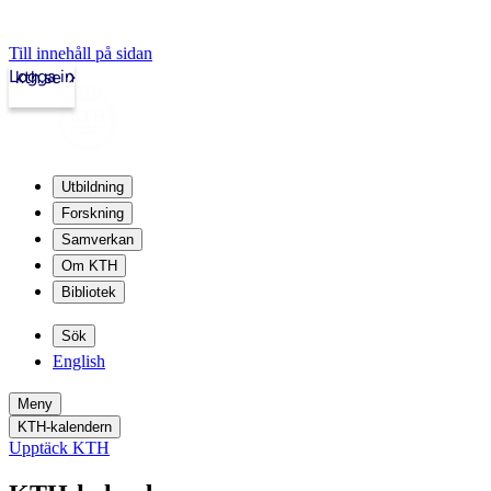
Till innehåll på sidan
Logga in
kth.se
Utbildning
Forskning
Samverkan
Om KTH
Bibliotek
Sök
English
Meny
KTH-kalendern
Upptäck KTH