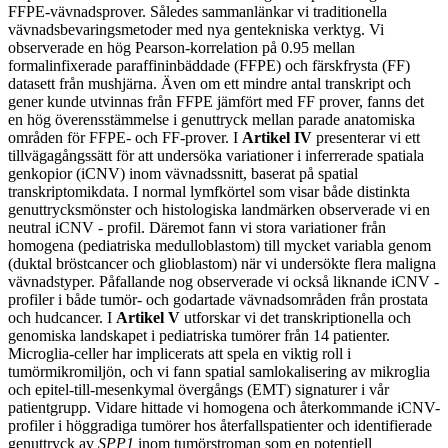
FFPE-vävnadsprover. Således sammanlänkar vi traditionella
vävnadsbevaringsmetoder med nya gentekniska verktyg. Vi
observerade en hög Pearson-korrelation på 0.95 mellan
formalinfixerade paraffininbäddade (FFPE) och färskfrysta (FF)
datasett från mushjärna. Även om ett mindre antal transkript och
gener kunde utvinnas från FFPE jämfört med FF prover, fanns det
en hög överensstämmelse i genuttryck mellan parade anatomiska
områden för FFPE- och FF-prover. I
Artikel IV
presenterar vi ett
tillvägagångssätt för att undersöka variationer i inferrerade spatiala
genkopior (iCNV) inom vävnadssnitt, baserat på spatial
transkriptomikdata. I normal lymfkörtel som visar både distinkta
genuttrycksmönster och histologiska landmärken observerade vi en
neutral iCNV - profil. Däremot fann vi stora variationer från
homogena (pediatriska medulloblastom) till mycket variabla genom
(duktal bröstcancer och glioblastom) när vi undersökte flera maligna
vävnadstyper. Påfallande nog observerade vi också liknande iCNV -
profiler i både tumör- och godartade vävnadsområden från prostata
och hudcancer. I
Artikel V
utforskar vi det transkriptionella och
genomiska landskapet i pediatriska tumörer från 14 patienter.
Microglia-celler har implicerats att spela en viktig roll i
tumörmikromiljön, och vi fann spatial samlokalisering av mikroglia
och epitel-till-mesenkymal övergångs (EMT) signaturer i vår
patientgrupp. Vidare hittade vi homogena och återkommande iCNV-
profiler i höggradiga tumörer hos återfallspatienter och identifierade
genuttryck av
SPP1
inom tumörstroman som en potentiell