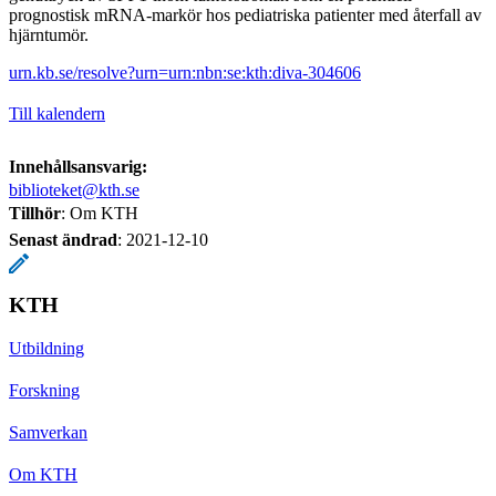
prognostisk mRNA-markör hos pediatriska patienter med återfall av
hjärntumör.
urn.kb.se/resolve?urn=urn:nbn:se:kth:diva-304606
Till kalendern
Innehållsansvarig:
biblioteket@kth.se
Tillhör
: Om KTH
Senast ändrad
:
2021-12-10
KTH
Utbildning
Forskning
Samverkan
Om KTH