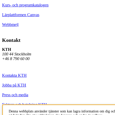
Kurs- och programkatalogen
Lärplattformen Canvas
Webbmejl
Kontakt
KTH
100 44 Stockholm
+46 8 790 60 00
Kontakta KTH
Jobba på KTH
Press och media
Faktura och betalning KTH
Denna webbplats använder tjänster som kan lagra information om dig och
Om KTH:s webbplatser