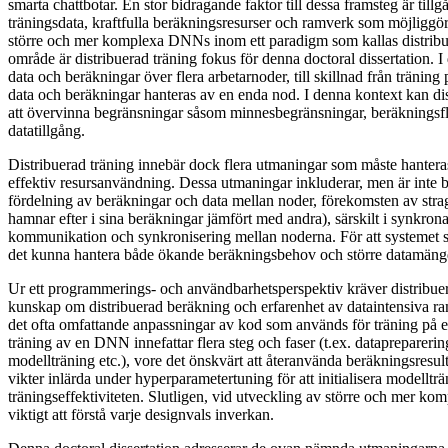
smarta chattbotar. En stor bidragande faktor till dessa framsteg är til
träningsdata, kraftfulla beräkningsresurser och ramverk som möjliggör 
större och mer komplexa DNNs inom ett paradigm som kallas distrib
område är distribuerad träning fokus för denna doctoral dissertation. I 
data och beräkningar över flera arbetarnoder, till skillnad från träning
data och beräkningar hanteras av en enda nod. I denna kontext kan dist
att övervinna begränsningar såsom minnesbegränsningar, beräkningsf
datatillgång.
Distribuerad träning innebär dock flera utmaningar som måste hanteras 
effektiv resursanvändning. Dessa utmaningar inkluderar, men är inte be
fördelning av beräkningar och data mellan noder, förekomsten av stra
hamnar efter i sina beräkningar jämfört med andra), särskilt i synkron
kommunikation och synkronisering mellan noderna. För att systemet s
det kunna hantera både ökande beräkningsbehov och större datamäng
Ur ett programmerings- och användbarhetsperspektiv kräver distribue
kunskap om distribuerad beräkning och erfarenhet av dataintensiva 
det ofta omfattande anpassningar av kod som används för träning på e
träning av en DNN innefattar flera steg och faser (t.ex. dataprepareri
modellträning etc.), vore det önskvärt att återanvända beräkningsresulta
vikter inlärda under hyperparametertuning för att initialisera modellträn
träningseffektiviteten. Slutligen, vid utveckling av större och mer k
viktigt att förstå varje designvals inverkan.