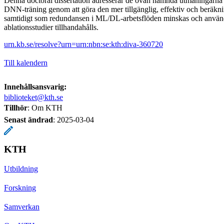
Denna doctoral dissertation adresserar de ovan nämnda utmaningarna 
DNN-träning genom att göra den mer tillgänglig, effektiv och beräkni
samtidigt som redundansen i ML/DL-arbetsflöden minskas och använd
ablationsstudier tillhandahålls.
urn.kb.se/resolve?urn=urn:nbn:se:kth:diva-360720
Till kalendern
Innehållsansvarig:
biblioteket@kth.se
Tillhör
: Om KTH
Senast ändrad
:
2025-03-04
KTH
Utbildning
Forskning
Samverkan