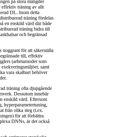
lgången på stora mängder
effektiv träning av allt
uerad DL. Inom detta
distribuerad träning fördelas
 på en enskild värd där både
ribuerad träning bidra till
laskhalsar och begränsad
noggrant för att säkerställa
gränsade till, effektiv
gglers (arbetarnoder som
a exekveringsmiljöer, samt
ka vara skalbart behöver
der.
rad träning ofta djupgående
ramverk. Dessutom innebär
n enskild värd. Eftersom
ng, hyperparametertuning,
t från olika steg (t.ex.
ingen) för att förbättra
omplexa DNNs, är det också