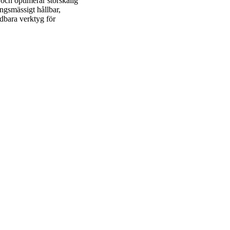
och optimerar storskalig
ngsmässigt hållbar,
bara verktyg för