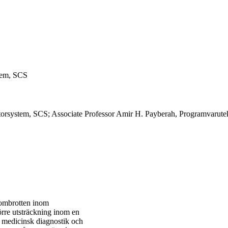
tem, SCS
atorsystem, SCS; Associate Professor Amir H. Payberah, Programvaru
nombrotten inom
rre utsträckning inom en
ll medicinsk diagnostik och