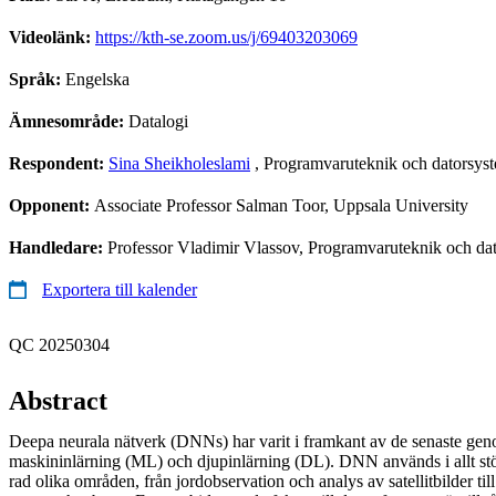
Videolänk:
https://kth-se.zoom.us/j/69403203069
Språk:
Engelska
Ämnesområde:
Datalogi
Respondent:
Sina Sheikholeslami
, Programvaruteknik och datorsys
Opponent:
Associate Professor Salman Toor, Uppsala University
Handledare:
Professor Vladimir Vlassov, Programvaruteknik och d
Exportera till kalender
QC 20250304
Abstract
Deepa neurala nätverk (DNNs) har varit i framkant av de senaste ge
maskininlärning (ML) och djupinlärning (DL). DNN används i allt stö
rad olika områden, från jordobservation och analys av satellitbilder ti