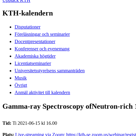
Upptäck KTH
KTH-kalendern
Disputationer
Föreläsningar och seminarier
Docentpresentationer
Konferenser och evenemang
Akademiska högtider
Licentiatseminarier
Universitetsstyrelsens sammanträden
Musik
Övrigt
Anmäl aktivitet till kalendern
Gamma-ray Spectroscopy ofNeutron-rich 1
Tid:
Ti 2021-06-15 kl 16.00
Plats:
Live-streaming via Zoom: https://kth-se.zoom.us/webinar