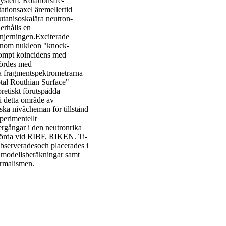
system. Rotationsfre-
ationsaxel äremellertid
utanisoskalära neutron-
erhålls en
njerningen.Exciterade
e-nom nukleon "knock-
rompt koincidens med
fördes med
 fragmentspektrometrarna
al Routhian Surface"
retiskt förutspådda
i detta område av
ska nivåcheman för tillstånd
perimentellt
rgångar i den neutronrika
förda vid RIBF, RIKEN. Ti-
bserveradesoch placerades i
almodellsberäkningar samt
ormalismen.