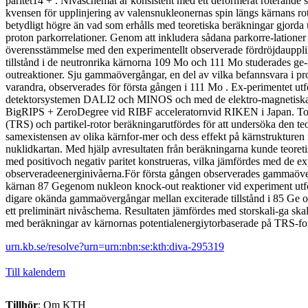
paritet14 + . Nivåschemat är konsistent med ett deformerat roterande 
kvensen för upplinjering av valensnukleonernas spin längs kärnans rot
betydligt högre än vad som erhålls med teoretiska beräkningar gjorda 
proton parkorrelationer. Genom att inkludera sådana parkorre-lationer 
överensstämmelse med den experimentellt observerade fördröjdauppli
tillstånd i de neutronrika kärnorna 109 Mo och 111 Mo studerades g
outreaktioner. Sju gammaövergångar, en del av vilka befannsvara i p
varandra, observerades för första gången i 111 Mo . Ex-perimentet ut
detektorsystemen DALI2 och MINOS och med de elektro-magnetiska
BigRIPS + ZeroDegree vid RIBF acceleratornvid RIKEN i Japan. Tot
(TRS) och partikel-rotor beräkningarutfördes för att undersöka den teo
samexistensen av olika kärnfor-mer och dess effekt på kärnstrukturen 
nuklidkartan. Med hjälp avresultaten från beräkningarna kunde teoreti
med positivoch negativ paritet konstrueras, vilka jämfördes med de ex
observeradeenerginivåerna.För första gången observerades gammaöve
kärnan 87 Gegenom nukleon knock-out reaktioner vid experiment ut
digare okända gammaövergångar mellan exciterade tillstånd i 85 Ge o
ett preliminärt nivåschema. Resultaten jämfördes med storskali-ga sk
med beräkningar av kärnornas potentialenergiytorbaserade på TRS-f
urn.kb.se/resolve?urn=urn:nbn:se:kth:diva-295319
Till kalendern
Tillhör
: Om KTH