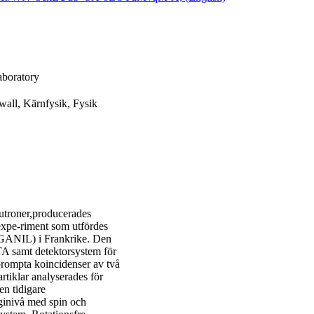
aboratory
all, Kärnfysik, Fysik
utroner,producerades
expe-riment som utfördes
 (GANIL) i Frankrike. Den
A samt detektorsystem för
prompta koincidenser av två
tiklar analyserades för
en tidigare
ginivå med spin och