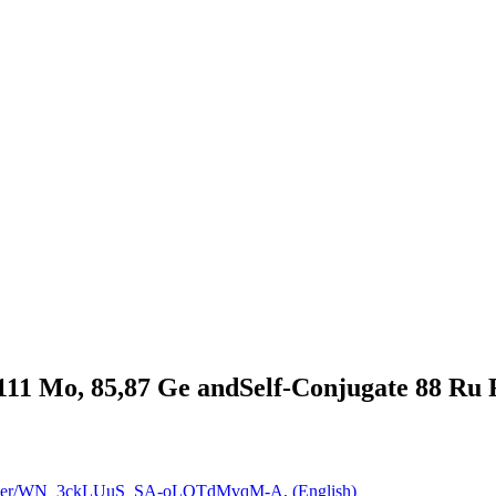
11 Mo, 85,87 Ge andSelf-Conjugate 88 Ru F
/register/WN_3ckLUuS_SA-oLOTdMvqM-A, (English)