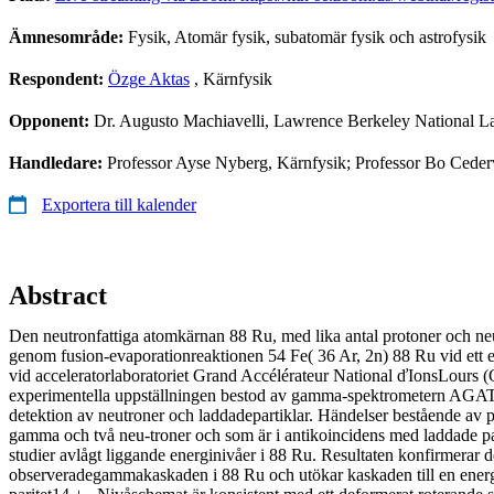
Ämnesområde:
Fysik, Atomär fysik, subatomär fysik och astrofysik
Respondent:
Özge Aktas
, Kärnfysik
Opponent:
Dr. Augusto Machiavelli, Lawrence Berkeley National L
Handledare:
Professor Ayse Nyberg, Kärnfysik; Professor Bo Cederw
Exportera till kalender
Abstract
Den neutronfattiga atomkärnan 88 Ru, med lika antal protoner och ne
genom fusion-evaporationreaktionen 54 Fe( 36 Ar, 2n) 88 Ru vid ett 
vid acceleratorlaboratoriet Grand Accélérateur National ďIonsLours
experimentella uppställningen bestod av gamma-spektrometern AGAT
detektion av neutroner och laddadepartiklar. Händelser bestående av 
gamma och två neu-troner och som är i antikoincidens med laddade par
studier avlågt liggande energinivåer i 88 Ru. Resultaten konfirmerar d
observeradegammakaskaden i 88 Ru och utökar kaskaden till en ener