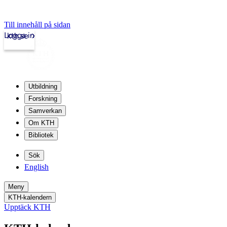
Till innehåll på sidan
Logga in
kth.se
Utbildning
Forskning
Samverkan
Om KTH
Bibliotek
Sök
English
Meny
KTH-kalendern
Upptäck KTH