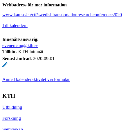
Webbadress för mer information
www.kau.se/en/ctf/swedishtransportationresearchconference2020
Till kalendern
Innehållsansvarig:
evenemang@kth.se
Tillhör
: KTH Intranät
Senast ändrad
:
2020-09-01
Anmäl kalenderaktivitet via formulär
KTH
Utbildning
Forskning
Samverkan