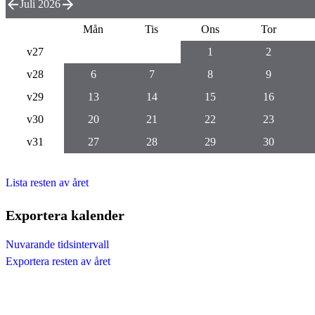
Juli 2026
Mån
Tis
Ons
Tor
v27
1
2
v28
6
7
8
9
v29
13
14
15
16
v30
20
21
22
23
v31
27
28
29
30
Lista resten av året
Exportera kalender
Nuvarande tidsintervall
Exportera resten av året