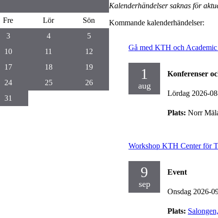
Kalenderhändelser saknas för aktue
Fre
Lör
Sön
Kommande kalenderhändelser:
3
4
5
Gå med KTH och Academic Pr
10
11
12
17
18
19
1
Konferenser o
24
25
26
aug
Lördag 2026-08
31
Plats:
Norr Mäla
Workshop KTH Center för To
9
Event
sep
Onsdag 2026-0
Plats:
Salongen