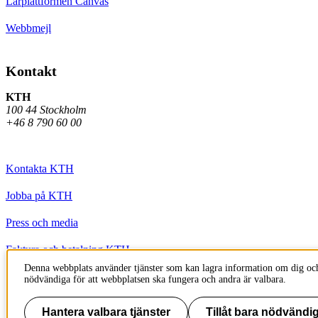
Lärplattformen Canvas
Webbmejl
Kontakt
KTH
100 44 Stockholm
+46 8 790 60 00
Kontakta KTH
Jobba på KTH
Press och media
Faktura och betalning KTH
Denna webbplats använder tjänster som kan lagra information om dig och
Om KTH:s webbplatser
nödvändiga för att webbplatsen ska fungera och andra är valbara.
Tillgänglighetsredogörelse
Hantera valbara tjänster
Tillåt bara nödvändig