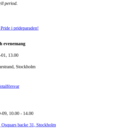
ll period.
ide i prideparaden!
ch evenemang
-01,
13.00
rstrand, Stockholm
talförsvar
9-09,
10.00
- 14.00
, Osquars backe 31, Stockholm