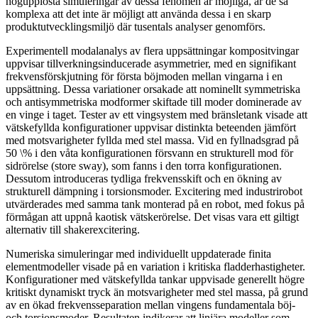
högupplösta simuleringar av dessa fenomen är möjliga, är de så
komplexa att det inte är möjligt att använda dessa i en skarp
produktutvecklingsmiljö där tusentals analyser genomförs.
Experimentell modalanalys av flera uppsättningar kompositvingar
uppvisar tillverkningsinducerade asymmetrier, med en signifikant
frekvensförskjutning för första böjmoden mellan vingarna i en
uppsättning. Dessa variationer orsakade att nominellt symmetriska
och antisymmetriska modformer skiftade till moder dominerade av
en vinge i taget. Tester av ett vingsystem med bränsletank visade att
vätskefyllda konfigurationer uppvisar distinkta beteenden jämfört
med motsvarigheter fyllda med stel massa. Vid en fyllnadsgrad på
50 \% i den våta konfigurationen försvann en strukturell mod för
sidrörelse (store sway), som fanns i den torra konfigurationen.
Dessutom introduceras tydliga frekvensskift och en ökning av
strukturell dämpning i torsionsmoder. Excitering med industrirobot
utvärderades med samma tank monterad på en robot, med fokus på
förmågan att uppnå kaotisk vätskerörelse. Det visas vara ett giltigt
alternativ till shakerexcitering.
Numeriska simuleringar med individuellt uppdaterade finita
elementmodeller visade på en variation i kritiska fladderhastigheter.
Konfigurationer med vätskefyllda tankar uppvisade generellt högre
kritiskt dynamiskt tryck än motsvarigheter med stel massa, på grund
av en ökad frekvensseparation mellan vingens fundamentala böj-
och torsionsmoder. Resultaten indikerar att linjära modeller som