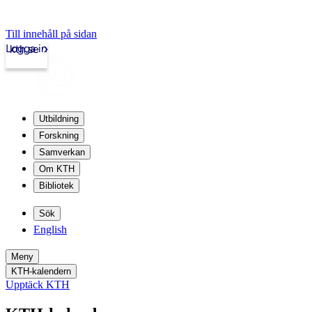
Till innehåll på sidan
Logga in
kth.se
Utbildning
Forskning
Samverkan
Om KTH
Bibliotek
Sök
English
Meny
KTH-kalendern
Upptäck KTH