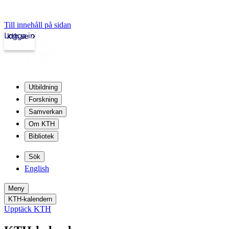
Till innehåll på sidan
Logga in
kth.se
Utbildning
Forskning
Samverkan
Om KTH
Bibliotek
Sök
English
Meny
KTH-kalendern
Upptäck KTH