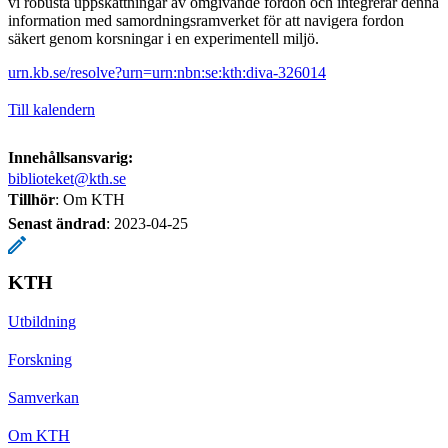
vi robusta uppskattningar av omgivande fordon och integrerar denna
information med samordningsramverket för att navigera fordon
säkert genom korsningar i en experimentell miljö.
urn.kb.se/resolve?urn=urn:nbn:se:kth:diva-326014
Till kalendern
Innehållsansvarig:
biblioteket@kth.se
Tillhör
: Om KTH
Senast ändrad
:
2023-04-25
KTH
Utbildning
Forskning
Samverkan
Om KTH