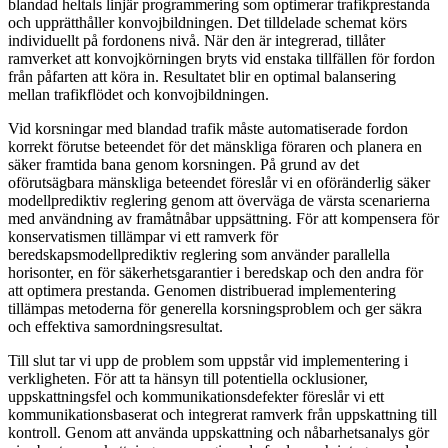
blandad heltals linjär programmering som optimerar trafikprestanda
och upprätthåller konvojbildningen. Det tilldelade schemat körs
individuellt på fordonens nivå. När den är integrerad, tillåter
ramverket att konvojkörningen bryts vid enstaka tillfällen för fordon
från påfarten att köra in. Resultatet blir en optimal balansering
mellan trafikflödet och konvojbildningen.
Vid korsningar med blandad trafik måste automatiserade fordon
korrekt förutse beteendet för det mänskliga föraren och planera en
säker framtida bana genom korsningen. På grund av det
oförutsägbara mänskliga beteendet föreslår vi en oföränderlig säker
modellprediktiv reglering genom att överväga de värsta scenarierna
med användning av framåtnåbar uppsättning. För att kompensera för
konservatismen tillämpar vi ett ramverk för
beredskapsmodellprediktiv reglering som använder parallella
horisonter, en för säkerhetsgarantier i beredskap och den andra för
att optimera prestanda. Genomen distribuerad implementering
tillämpas metoderna för generella korsningsproblem och ger säkra
och effektiva samordningsresultat.
Till slut tar vi upp de problem som uppstår vid implementering i
verkligheten. För att ta hänsyn till potentiella ocklusioner,
uppskattningsfel och kommunikationsdefekter föreslår vi ett
kommunikationsbaserat och integrerat ramverk från uppskattning till
kontroll. Genom att använda uppskattning och nåbarhetsanalys gör