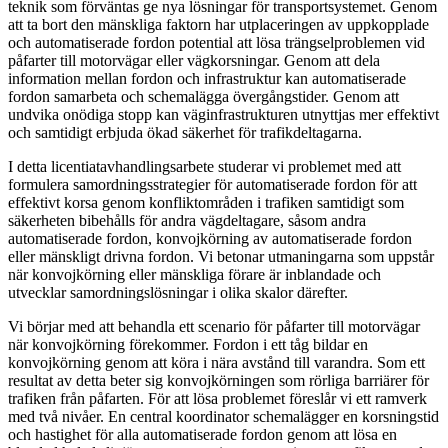
teknik som förväntas ge nya lösningar för transportsystemet. Genom
att ta bort den mänskliga faktorn har utplaceringen av uppkopplade
och automatiserade fordon potential att lösa trängselproblemen vid
påfarter till motorvägar eller vägkorsningar. Genom att dela
information mellan fordon och infrastruktur kan automatiserade
fordon samarbeta och schemalägga övergångstider. Genom att
undvika onödiga stopp kan väginfrastrukturen utnyttjas mer effektivt
och samtidigt erbjuda ökad säkerhet för trafikdeltagarna.
I detta licentiatavhandlingsarbete studerar vi problemet med att
formulera samordningsstrategier för automatiserade fordon för att
effektivt korsa genom konfliktområden i trafiken samtidigt som
säkerheten bibehålls för andra vägdeltagare, såsom andra
automatiserade fordon, konvojkörning av automatiserade fordon
eller mänskligt drivna fordon. Vi betonar utmaningarna som uppstår
när konvojkörning eller mänskliga förare är inblandade och
utvecklar samordningslösningar i olika skalor därefter.
Vi börjar med att behandla ett scenario för påfarter till motorvägar
när konvojkörning förekommer. Fordon i ett tåg bildar en
konvojkörning genom att köra i nära avstånd till varandra. Som ett
resultat av detta beter sig konvojkörningen som rörliga barriärer för
trafiken från påfarten. För att lösa problemet föreslår vi ett ramverk
med två nivåer. En central koordinator schemalägger en korsningstid
och hastighet för alla automatiserade fordon genom att lösa en