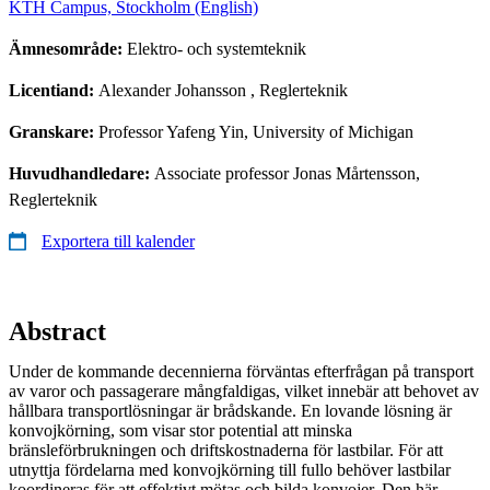
KTH Campus, Stockholm (English)
Ämnesområde:
Elektro- och systemteknik
Licentiand:
Alexander Johansson
, Reglerteknik
Granskare:
Professor Yafeng Yin, University of Michigan
Huvudhandledare:
Associate professor Jonas Mårtensson,
Reglerteknik
Exportera till kalender
Abstract
Under de kommande decennierna förväntas efterfrågan på transport
av varor och passagerare mångfaldigas, vilket innebär att behovet av
hållbara transportlösningar är brådskande. En lovande lösning är
konvojkörning, som visar stor potential att minska
bränsleförbrukningen och driftskostnaderna för lastbilar. För att
utnyttja fördelarna med konvojkörning till fullo behöver lastbilar
koordineras för att effektivt mötas och bilda konvojer. Den här