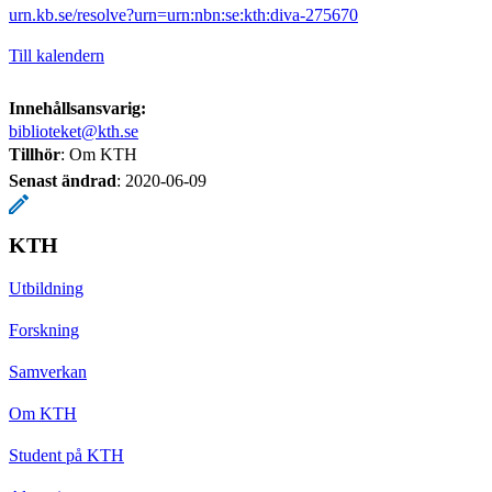
urn.kb.se/resolve?urn=urn:nbn:se:kth:diva-275670
Till kalendern
Innehållsansvarig:
biblioteket@kth.se
Tillhör
: Om KTH
Senast ändrad
:
2020-06-09
KTH
Utbildning
Forskning
Samverkan
Om KTH
Student på KTH