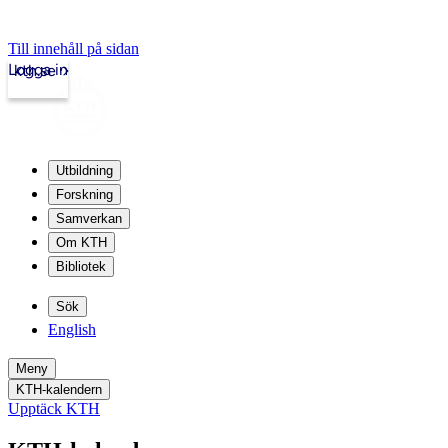
Till innehåll på sidan
Logga in
kth.se
Utbildning
Forskning
Samverkan
Om KTH
Bibliotek
Sök
English
Meny
KTH-kalendern
Upptäck KTH