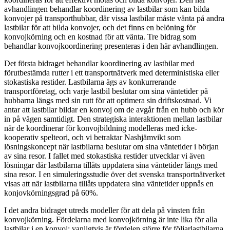
avhandlingen behandlar koordinering av lastbilar som kan bilda
konvojer på transporthubbar, där vissa lastbilar måste vänta på andra
lastbilar för att bilda konvojer, och det finns en belöning för
konvojkörning och en kostnad för att vänta. Tre bidrag som
behandlar konvojkoordinering presenteras i den här avhandlingen.
Det första bidraget behandlar koordinering av lastbilar med
förutbestämda rutter i ett transportnätverk med deterministiska eller
stokastiska restider. Lastbilarna ägs av konkurrerande
transportföretag, och varje lastbil beslutar om sina väntetider på
hubbarna längs med sin rutt för att optimera sin driftskostnad. Vi
antar att lastbilar bildar en konvoj om de avgår från en hubb och kör
in på vägen samtidigt. Den strategiska interaktionen mellan lastbilar
när de koordinerar för konvojbildning modelleras med icke-
kooperativ spelteori, och vi betraktar Nashjämvikt som
lösningskoncept när lastbilarna beslutar om sina väntetider i början
av sina resor. I fallet med stokastiska restider utvecklar vi även
lösningar där lastbilarna tillåts uppdatera sina väntetider längs med
sina resor. I en simuleringsstudie över det svenska transportnätverket
visas att när lastbilarna tillåts uppdatera sina väntetider uppnås en
konjovkörningsgrad på 60%.
I det andra bidraget utreds modeller för att dela på vinsten från
konvojkörning. Fördelarna med konvojkörning är inte lika för alla
lastbilar i en konvoj; vanligtvis är fördelen större för följarlastbilarna