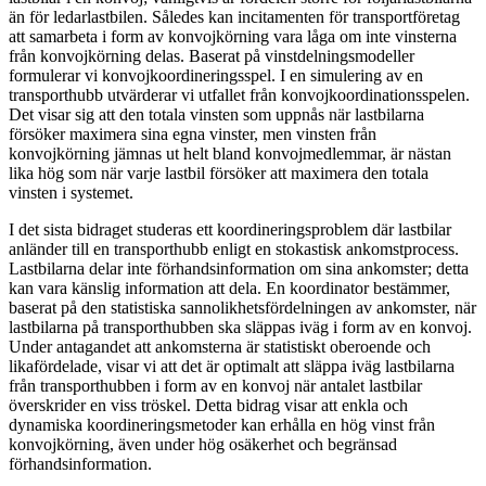
än för ledarlastbilen. Således kan incitamenten för transportföretag
att samarbeta i form av konvojkörning vara låga om inte vinsterna
från konvojkörning delas. Baserat på vinstdelningsmodeller
formulerar vi konvojkoordineringsspel. I en simulering av en
transporthubb utvärderar vi utfallet från konvojkoordinationsspelen.
Det visar sig att den totala vinsten som uppnås när lastbilarna
försöker maximera sina egna vinster, men vinsten från
konvojkörning jämnas ut helt bland konvojmedlemmar, är nästan
lika hög som när varje lastbil försöker att maximera den totala
vinsten i systemet.
I det sista bidraget studeras ett koordineringsproblem där lastbilar
anländer till en transporthubb enligt en stokastisk ankomstprocess.
Lastbilarna delar inte förhandsinformation om sina ankomster; detta
kan vara känslig information att dela. En koordinator bestämmer,
baserat på den statistiska sannolikhetsfördelningen av ankomster, när
lastbilarna på transporthubben ska släppas iväg i form av en konvoj.
Under antagandet att ankomsterna är statistiskt oberoende och
likafördelade, visar vi att det är optimalt att släppa iväg lastbilarna
från transporthubben i form av en konvoj när antalet lastbilar
överskrider en viss tröskel. Detta bidrag visar att enkla och
dynamiska koordineringsmetoder kan erhålla en hög vinst från
konvojkörning, även under hög osäkerhet och begränsad
förhandsinformation.