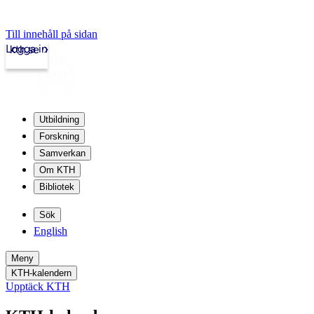
Till innehåll på sidan
Logga in
kth.se
Utbildning
Forskning
Samverkan
Om KTH
Bibliotek
Sök
English
Meny
KTH-kalendern
Upptäck KTH