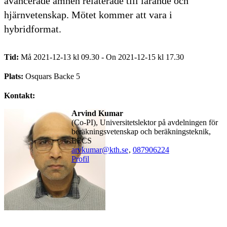
avancerade ämnen relaterade till lärande och
hjärnvetenskap. Mötet kommer att vara i
hybridformat.
Tid:
Må 2021-12-13 kl 09.30 - On 2021-12-15 kl 17.30
Plats:
Osquars Backe 5
Kontakt:
Arvind Kumar
(co-PI), Universitetslektor på avdelningen för
beräkningsvetenskap och beräkningsteknik,
EECS
arvkumar@kth.se
,
08790
6224
Profil