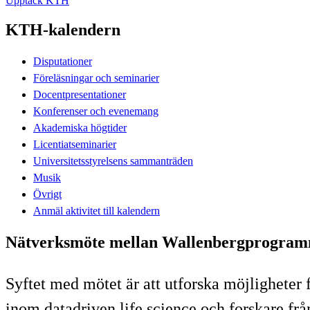
Upptäck KTH
KTH-kalendern
Disputationer
Föreläsningar och seminarier
Docentpresentationer
Konferenser och evenemang
Akademiska högtider
Licentiatseminarier
Universitetsstyrelsens sammanträden
Musik
Övrigt
Anmäl aktivitet till kalendern
Nätverksmöte mellan Wallenbergprogram
Syftet med mötet är att utforska möjligheter
inom datadriven life science och forskare fr