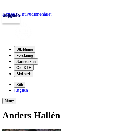
Hoppa till huvudinnehållet
Logga in
kth.se
Utbildning
Forskning
Samverkan
Om KTH
Bibliotek
Sök
English
Meny
Anders Hallén