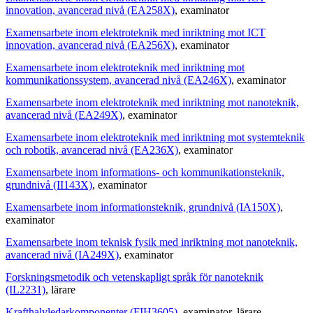
innovation, avancerad nivå (EA258X)
, examinator
Examensarbete inom elektroteknik med inriktning mot ICT
innovation, avancerad nivå (EA256X)
, examinator
Examensarbete inom elektroteknik med inriktning mot
kommunikationssystem, avancerad nivå (EA246X)
, examinator
Examensarbete inom elektroteknik med inriktning mot nanoteknik,
avancerad nivå (EA249X)
, examinator
Examensarbete inom elektroteknik med inriktning mot systemteknik
och robotik, avancerad nivå (EA236X)
, examinator
Examensarbete inom informations- och kommunikationsteknik,
grundnivå (II143X)
, examinator
Examensarbete inom informationsteknik, grundnivå (IA150X)
,
examinator
Examensarbete inom teknisk fysik med inriktning mot nanoteknik,
avancerad nivå (IA249X)
, examinator
Forskningsmetodik och vetenskapligt språk för nanoteknik
(IL2231)
, lärare
Krafthalvledarkomponenter (FIH3605)
, examinator
, lärare