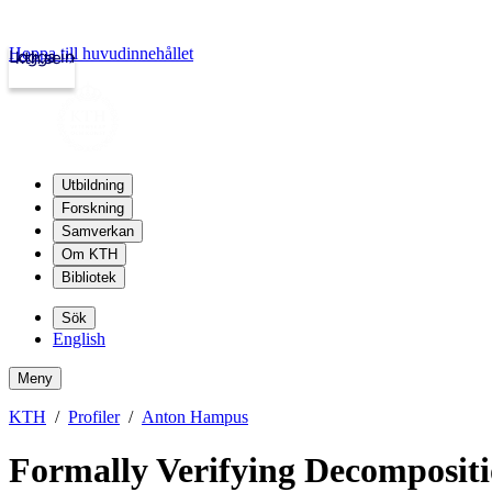
Hoppa till huvudinnehållet
Logga in
kth.se
Utbildning
Forskning
Samverkan
Om KTH
Bibliotek
Sök
English
Meny
KTH
Profiler
Anton Hampus
Formally Verifying Decompositio