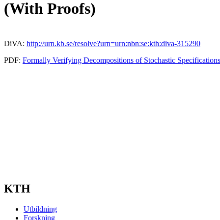
(With Proofs)
DiVA:
http://urn.kb.se/resolve?urn=urn:nbn:se:kth:diva-315290
PDF:
Formally Verifying Decompositions of Stochastic Specifications
KTH
Utbildning
Forskning