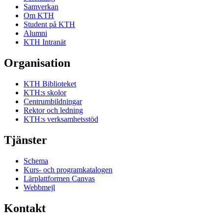
Samverkan
Om KTH
Student på KTH
Alumni
KTH Intranät
Organisation
KTH Biblioteket
KTH:s skolor
Centrumbildningar
Rektor och ledning
KTH:s verksamhetsstöd
Tjänster
Schema
Kurs- och programkatalogen
Lärplattformen Canvas
Webbmejl
Kontakt