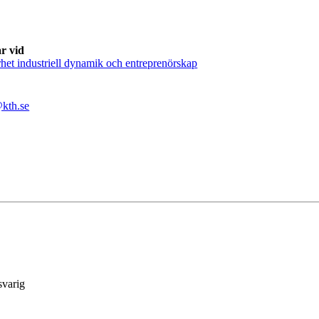
r vid
het industriell dynamik och entreprenörskap
kth.se
svarig