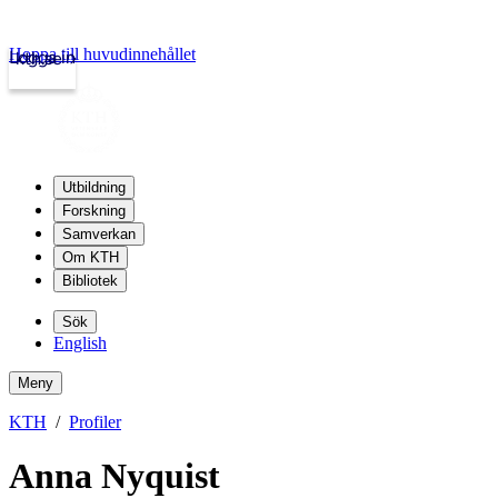
Hoppa till huvudinnehållet
Logga in
kth.se
Utbildning
Forskning
Samverkan
Om KTH
Bibliotek
Sök
English
Meny
KTH
Profiler
Anna Nyquist