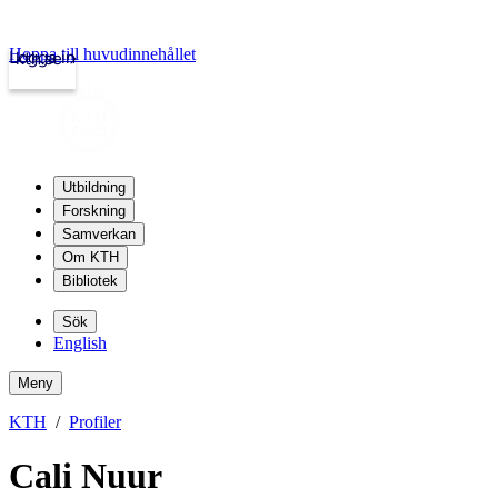
Hoppa till huvudinnehållet
Logga in
kth.se
Utbildning
Forskning
Samverkan
Om KTH
Bibliotek
Sök
English
Meny
KTH
Profiler
Cali Nuur