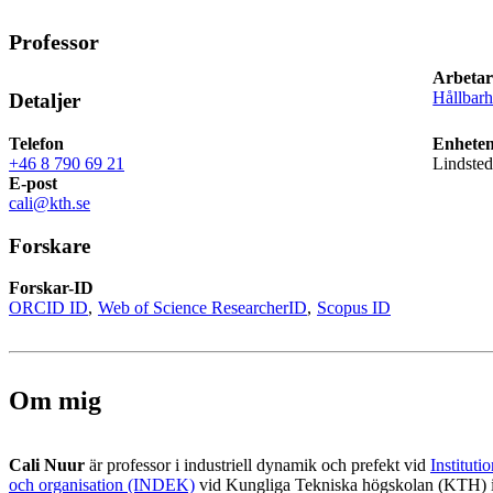
Professor
Arbetar
Hållbarh
Detaljer
Telefon
Enheten
+46 8 790 69 21
Lindsted
E-post
cali@kth.se
Forskare
Forskar-ID
ORCID ID
Web of Science ResearcherID
Scopus ID
Om mig
Cali Nuur
är professor i industriell dynamik och prefekt vid
Instituti
och organisation (INDEK)
vid Kungliga Tekniska högskolan (KTH) 