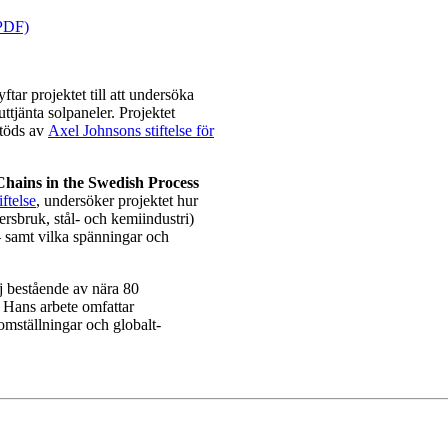
(PDF)
syftar projektet till att undersöka
tjänta solpaneler. Projektet
stöds av
Axel Johnsons stiftelse för
hains in the Swedish Process
ftelse
, undersöker projektet hur
ersbruk, stål- och kemiindustri)
 – samt vilka spänningar och
j bestående av nära 80
. Hans arbete omfattar
omställningar och globalt-