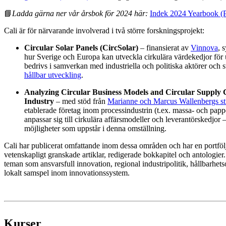
📘
Ladda gärna ner vår årsbok för 2024 här:
Indek 2024 Yearbook 
Cali är för närvarande involverad i två större forskningsprojekt:
Circular Solar Panels (CircSolar)
– finansierat av
Vinnova
, 
hur Sverige och Europa kan utveckla cirkulära värdekedjor för ut
bedrivs i samverkan med industriella och politiska aktörer och 
hållbar utveckling
.
Analyzing Circular Business Models and Circular Supply C
Industry
– med stöd från
Marianne och Marcus Wallenbergs sti
etablerade företag inom processindustrin (t.ex. massa- och papp
anpassar sig till cirkulära affärsmodeller och leverantörskedjor
möjligheter som uppstår i denna omställning.
Cali har publicerat omfattande inom dessa områden och har en portföl
vetenskapligt granskade artiklar, redigerade bokkapitel och antologier
teman som ansvarsfull innovation, regional industripolitik, hållbarhets
lokalt samspel inom innovationssystem.
Kurser