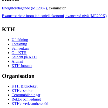
Energiföretagande (ME2087)
, examinator
Examensarbete inom industriell ekonomi, avancerad nivå (ME200X)
,
KTH
Utbildning
Forskning
Samverkan
Om KTH
Student på KTH
Alumni
KTH Intranät
Organisation
KTH Biblioteket
KTH:s skolor
Centrumbildningar
Rektor och ledning
KTH:s verksamhetsstöd