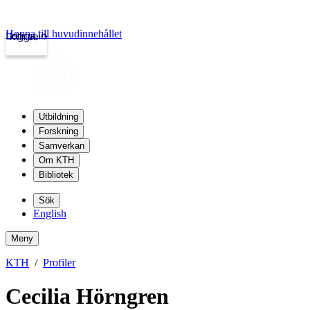
Hoppa till huvudinnehållet
Logga in
kth.se
Utbildning
Forskning
Samverkan
Om KTH
Bibliotek
Sök
English
Meny
KTH
Profiler
Cecilia Hörngren