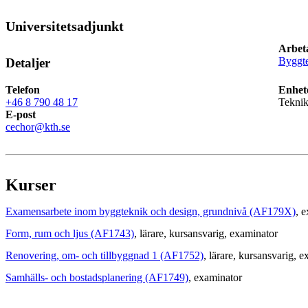
Universitetsadjunkt
Arbet
Byggte
Detaljer
Telefon
Enhet
+46 8 790 48 17
Teknik
E-post
cechor@kth.se
Kurser
Examensarbete inom byggteknik och design, grundnivå (AF179X)
, 
Form, rum och ljus (AF1743)
, lärare
, kursansvarig
, examinator
Renovering, om- och tillbyggnad 1 (AF1752)
, lärare
, kursansvarig
, e
Samhälls- och bostadsplanering (AF1749)
, examinator