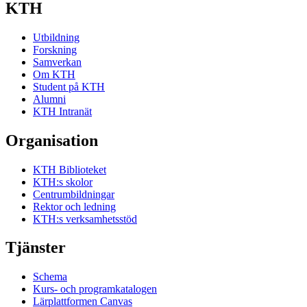
KTH
Utbildning
Forskning
Samverkan
Om KTH
Student på KTH
Alumni
KTH Intranät
Organisation
KTH Biblioteket
KTH:s skolor
Centrumbildningar
Rektor och ledning
KTH:s verksamhetsstöd
Tjänster
Schema
Kurs- och programkatalogen
Lärplattformen Canvas