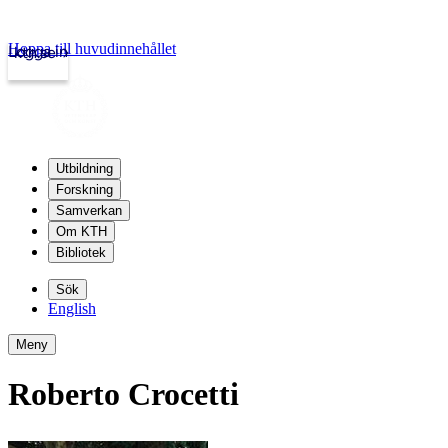
Hoppa till huvudinnehållet
Logga in
kth.se
Utbildning
Forskning
Samverkan
Om KTH
Bibliotek
Sök
English
Meny
Roberto Crocetti