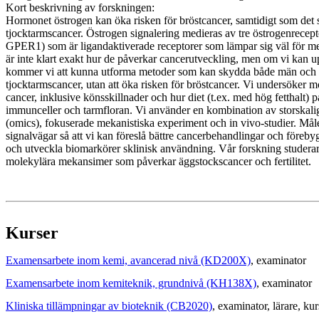
Kort beskrivning av forskningen:
Hormonet östrogen kan öka risken för bröstcancer, samtidigt som det
tjocktarmscancer. Östrogen signalering medieras av tre östrogenrecep
GPER1) som är ligandaktiverade receptorer som lämpar sig väl för me
är inte klart exakt hur de påverkar cancerutveckling, men om vi kan up
kommer vi att kunna utforma metoder som kan skydda både män och
tjocktarmscancer, utan att öka risken för bröstcancer. Vi undersöker 
cancer, inklusive könsskillnader och hur diet (t.ex. med hög fetthalt) 
immunceller och tarmfloran. Vi använder en kombination av storskali
(omics), fokuserade mekanistiska experiment och in vivo-studier. Målet 
signalvägar så att vi kan föreslå bättre cancerbehandlingar och föreb
och utveckla biomarkörer sklinisk användning. Vår forskning studera
molekylära mekansimer som påverkar äggstockscancer och fertilitet.
Kurser
Examensarbete inom kemi, avancerad nivå (KD200X)
, examinator
Examensarbete inom kemiteknik, grundnivå (KH138X)
, examinator
Kliniska tillämpningar av bioteknik (CB2020)
, examinator
, lärare
, ku