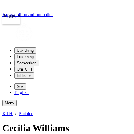
Hoppa till huvudinnehållet
Logga in
kth.se
Utbildning
Forskning
Samverkan
Om KTH
Bibliotek
Sök
English
Meny
KTH
Profiler
Cecilia Williams