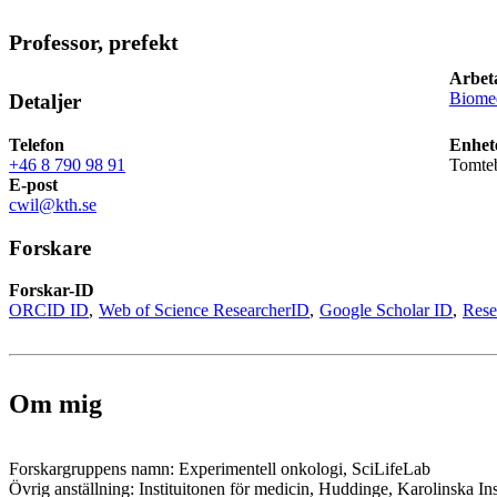
Professor, prefekt
Arbet
Biomed
Detaljer
Telefon
Enhet
+46 8 790 98 91
Tomte
E-post
cwil@kth.se
Forskare
Forskar-ID
ORCID ID
Web of Science ResearcherID
Google Scholar ID
Rese
Om mig
Forskargruppens namn: Experimentell onkologi, SciLifeLab
Övrig anställning: Instituitonen för medicin, Huddinge, Karolinska Ins