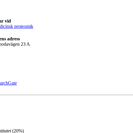
ar vid
icinsk proteomik
ens adress
bodavägen 23 A
archGate
titutet (20%)