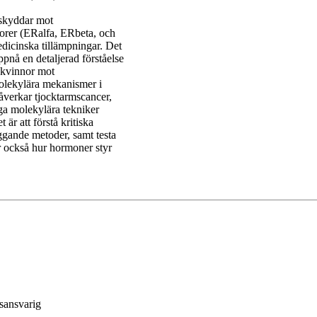
 skyddar mot
torer (ERalfa, ERbeta, och
dicinska tillämpningar. Det
pnå en detaljerad förståelse
 kvinnor mot
molekylära mekanismer i
påverkar tjocktarmscancer,
ga molekylära tekniker
är att förstå kritiska
yggande metoder, samt testa
r också hur hormoner styr
rsansvarig