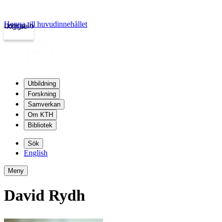
Hoppa till huvudinnehållet
Logga in
kth.se
Utbildning
Forskning
Samverkan
Om KTH
Bibliotek
Sök
English
Meny
David Rydh