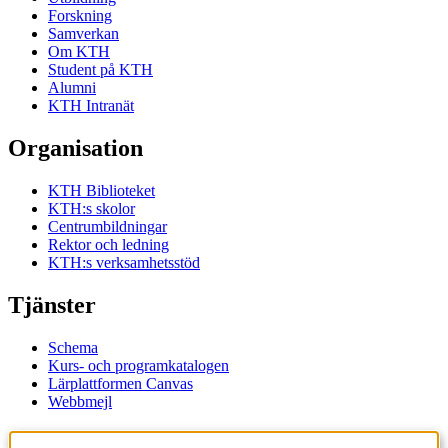
Forskning
Samverkan
Om KTH
Student på KTH
Alumni
KTH Intranät
Organisation
KTH Biblioteket
KTH:s skolor
Centrumbildningar
Rektor och ledning
KTH:s verksamhetsstöd
Tjänster
Schema
Kurs- och programkatalogen
Lärplattformen Canvas
Webbmejl
Kontakt