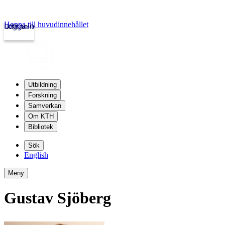
Hoppa till huvudinnehållet
Logga in
kth.se
Utbildning
Forskning
Samverkan
Om KTH
Bibliotek
Sök
English
Meny
Gustav Sjöberg