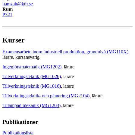
hamzah@kth.se
Rum
P321
Kurser
Examensarbete inom industriell produktion, grundnivå (MG110X)
,
lärare
, kursansvarig
Ingenjörsmatematik (MG1202)
, lärare
Tillverkningsteknik (MG1026)
, lärare
Tillverkningsteknik (MG1016)
, lärare
Tillverkningsteknik- och planering (MG2104)
, lärare
Tillämpad mekanik (MG1203)
, lärare
Publikationer
Publikationslista