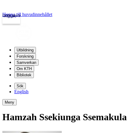
Hoppa till huvudinnehållet
Logga in
kth.se
Utbildning
Forskning
Samverkan
Om KTH
Bibliotek
Sök
English
Meny
Hamzah Ssekiunga Ssemakula