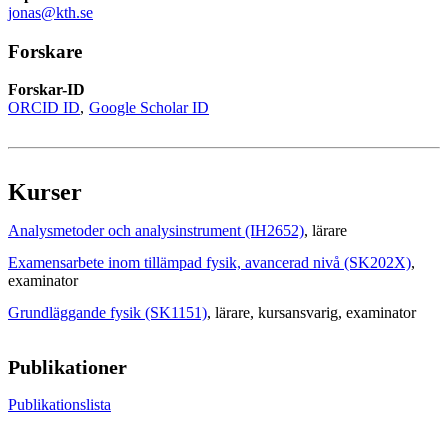
jonas@kth.se
Forskare
Forskar-ID
ORCID ID
Google Scholar ID
Kurser
Analysmetoder och analysinstrument (IH2652)
, lärare
Examensarbete inom tillämpad fysik, avancerad nivå (SK202X)
,
examinator
Grundläggande fysik (SK1151)
, lärare
, kursansvarig
, examinator
Publikationer
Publikationslista