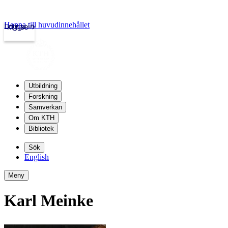
Hoppa till huvudinnehållet
Logga in
kth.se
Utbildning
Forskning
Samverkan
Om KTH
Bibliotek
Sök
English
Meny
Karl Meinke