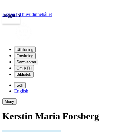
Hoppa till huvudinnehållet
Logga in
kth.se
Utbildning
Forskning
Samverkan
Om KTH
Bibliotek
Sök
English
Meny
Kerstin Maria Forsberg