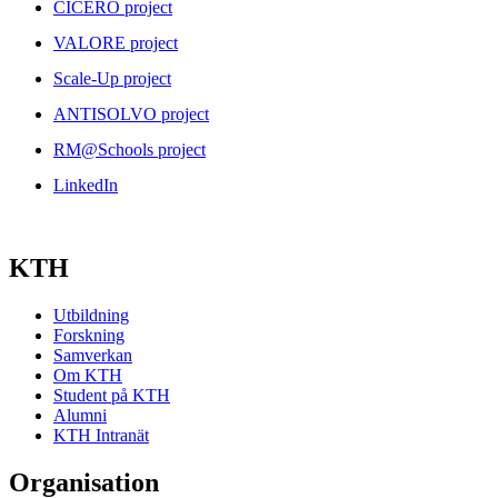
CICERO project
VALORE project
Scale-Up project
ANTISOLVO project
RM@Schools project
LinkedIn
KTH
Utbildning
Forskning
Samverkan
Om KTH
Student på KTH
Alumni
KTH Intranät
Organisation