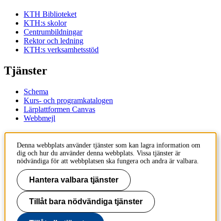
KTH Biblioteket
KTH:s skolor
Centrumbildningar
Rektor och ledning
KTH:s verksamhetsstöd
Tjänster
Schema
Kurs- och programkatalogen
Lärplattformen Canvas
Webbmejl
Kontakt
Denna webbplats använder tjänster som kan lagra information om
dig och hur du använder denna webbplats. Vissa tjänster är
KTH
nödvändiga för att webbplatsen ska fungera och andra är valbara.
100 44 Stockholm
+46 8 790 60 00
Hantera valbara tjänster
Kontakta KTH
Tillåt bara nödvändiga tjänster
Jobba på KTH
Press och media
Faktura och betalning KTH