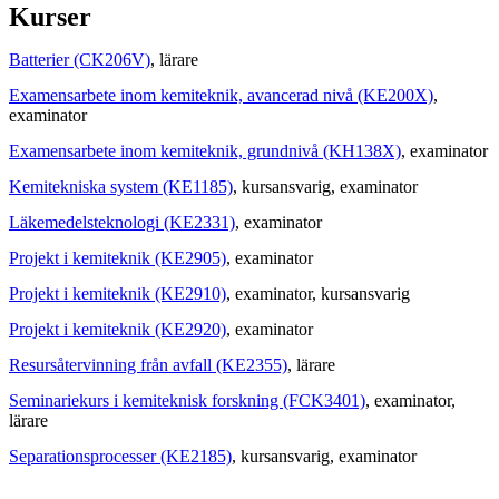
Kurser
Batterier (CK206V)
, lärare
Examensarbete inom kemiteknik, avancerad nivå (KE200X)
,
examinator
Examensarbete inom kemiteknik, grundnivå (KH138X)
, examinator
Kemitekniska system (KE1185)
, kursansvarig
, examinator
Läkemedelsteknologi (KE2331)
, examinator
Projekt i kemiteknik (KE2905)
, examinator
Projekt i kemiteknik (KE2910)
, examinator
, kursansvarig
Projekt i kemiteknik (KE2920)
, examinator
Resursåtervinning från avfall (KE2355)
, lärare
Seminariekurs i kemiteknisk forskning (FCK3401)
, examinator
,
lärare
Separationsprocesser (KE2185)
, kursansvarig
, examinator