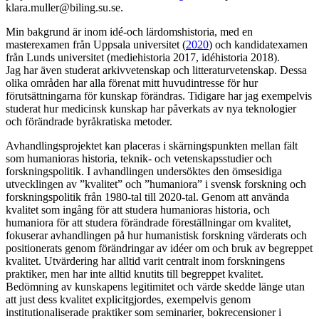
klara.muller@biling.su.se.
Min bakgrund är inom idé-och lärdomshistoria, med en
masterexamen från Uppsala universitet (
2020
) och kandidatexamen
från Lunds universitet (mediehistoria 2017, idéhistoria 2018).
Jag har även studerat arkivvetenskap och litteraturvetenskap. Dessa
olika områden har alla förenat mitt huvudintresse för hur
förutsättningarna för kunskap förändras. Tidigare har jag exempelvis
studerat hur medicinsk kunskap har påverkats av nya teknologier
och förändrade byråkratiska metoder.
Avhandlingsprojektet kan placeras i skärningspunkten mellan fält
som humanioras historia, teknik- och vetenskapsstudier och
forskningspolitik. I avhandlingen undersöktes den ömsesidiga
utvecklingen av ”kvalitet” och ”humaniora” i svensk forskning och
forskningspolitik från 1980-tal till 2020-tal. Genom att använda
kvalitet som ingång för att studera humanioras historia, och
humaniora för att studera förändrade föreställningar om kvalitet,
fokuserar avhandlingen på hur humanistisk forskning värderats och
positionerats genom förändringar av idéer om och bruk av begreppet
kvalitet. Utvärdering har alltid varit centralt inom forskningens
praktiker, men har inte alltid knutits till begreppet kvalitet.
Bedömning av kunskapens legitimitet och värde skedde länge utan
att just dess kvalitet explicitgjordes, exempelvis genom
institutionaliserade praktiker som seminarier, bokrecensioner i