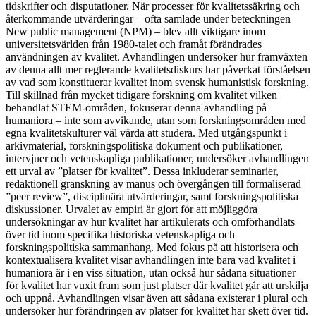
tidskrifter och disputationer. När processer för kvalitetssäkring och
återkommande utvärderingar – ofta samlade under beteckningen
New public management (NPM) – blev allt viktigare inom
universitetsvärlden från 1980-talet och framåt förändrades
användningen av kvalitet. Avhandlingen undersöker hur framväxten
av denna allt mer reglerande kvalitetsdiskurs har påverkat förståelsen
av vad som konstituerar kvalitet inom svensk humanistisk forskning.
Till skillnad från mycket tidigare forskning om kvalitet vilken
behandlat STEM-områden, fokuserar denna avhandling på
humaniora – inte som avvikande, utan som forskningsområden med
egna kvalitetskulturer väl värda att studera. Med utgångspunkt i
arkivmaterial, forskningspolitiska dokument och publikationer,
intervjuer och vetenskapliga publikationer, undersöker avhandlingen
ett urval av ”platser för kvalitet”. Dessa inkluderar seminarier,
redaktionell granskning av manus och övergången till formaliserad
”peer review”, disciplinära utvärderingar, samt forskningspolitiska
diskussioner. Urvalet av empiri är gjort för att möjliggöra
undersökningar av hur kvalitet har artikulerats och omförhandlats
över tid inom specifika historiska vetenskapliga och
forskningspolitiska sammanhang. Med fokus på att historisera och
kontextualisera kvalitet visar avhandlingen inte bara vad kvalitet i
humaniora är i en viss situation, utan också hur sådana situationer
för kvalitet har vuxit fram som just platser där kvalitet går att urskilja
och uppnå. Avhandlingen visar även att sådana existerar i plural och
undersöker hur förändringen av platser för kvalitet har skett över tid.