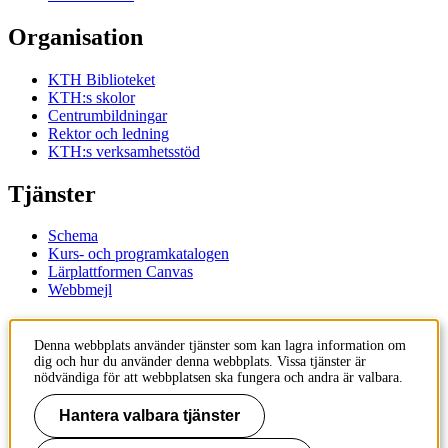
Organisation
KTH Biblioteket
KTH:s skolor
Centrumbildningar
Rektor och ledning
KTH:s verksamhetsstöd
Tjänster
Schema
Kurs- och programkatalogen
Lärplattformen Canvas
Webbmejl
Kontakt
Denna webbplats använder tjänster som kan lagra information om
dig och hur du använder denna webbplats. Vissa tjänster är
KTH
nödvändiga för att webbplatsen ska fungera och andra är valbara.
100 44 Stockholm
+46 8 790 60 00
Hantera valbara tjänster
Kontakta KTH