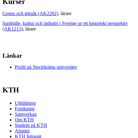
Kurser
Genus och teknik (AK2202)
, lärare
Samhälle, kultur och industri i Sverige ur ett historiskt perspektiv
(AK1213)
, lärare
Länkar
Profil på Stockholms universitet
KTH
Utbildning
Forskning
Samverkan
Om KTH
Student på KTH
Alumni
KTH Intranät