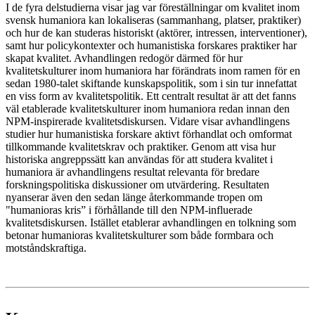
I de fyra delstudierna visar jag var föreställningar om kvalitet inom
svensk humaniora kan lokaliseras (sammanhang, platser, praktiker)
och hur de kan studeras historiskt (aktörer, intressen, interventioner),
samt hur policykontexter och humanistiska forskares praktiker har
skapat kvalitet. Avhandlingen redogör därmed för hur
kvalitetskulturer inom humaniora har förändrats inom ramen för en
sedan 1980-talet skiftande kunskapspolitik, som i sin tur innefattat
en viss form av kvalitetspolitik. Ett centralt resultat är att det fanns
väl etablerade kvalitetskulturer inom humaniora redan innan den
NPM-inspirerade kvalitetsdiskursen. Vidare visar avhandlingens
studier hur humanistiska forskare aktivt förhandlat och omformat
tillkommande kvalitetskrav och praktiker. Genom att visa hur
historiska angreppssätt kan användas för att studera kvalitet i
humaniora är avhandlingens resultat relevanta för bredare
forskningspolitiska diskussioner om utvärdering. Resultaten
nyanserar även den sedan länge återkommande tropen om
"humanioras kris” i förhållande till den NPM-influerade
kvalitetsdiskursen. Istället etablerar avhandlingen en tolkning som
betonar humanioras kvalitetskulturer som både formbara och
motståndskraftiga.