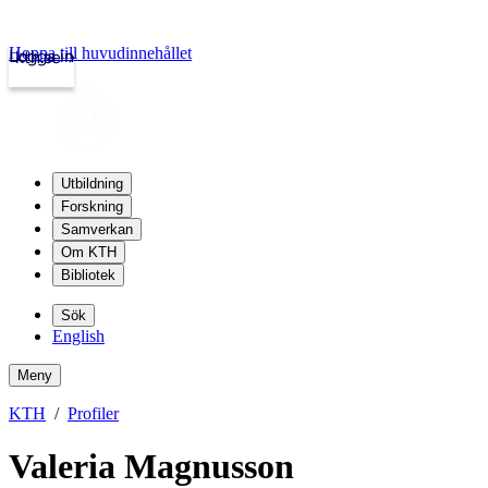
Hoppa till huvudinnehållet
Logga in
kth.se
Utbildning
Forskning
Samverkan
Om KTH
Bibliotek
Sök
English
Meny
KTH
Profiler
Valeria Magnusson