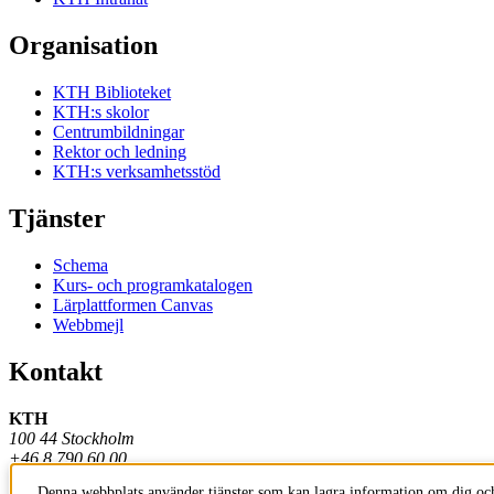
Organisation
KTH Biblioteket
KTH:s skolor
Centrumbildningar
Rektor och ledning
KTH:s verksamhetsstöd
Tjänster
Schema
Kurs- och programkatalogen
Lärplattformen Canvas
Webbmejl
Kontakt
KTH
100 44 Stockholm
+46 8 790 60 00
Denna webbplats använder tjänster som kan lagra information om dig och