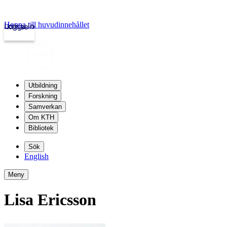
Hoppa till huvudinnehållet
Logga in
kth.se
Utbildning
Forskning
Samverkan
Om KTH
Bibliotek
Sök
English
Meny
Lisa Ericsson