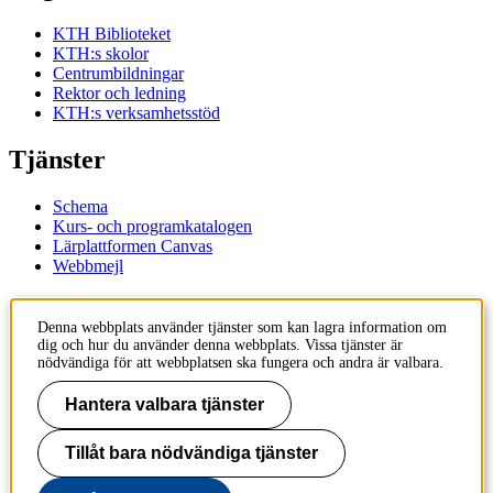
KTH Biblioteket
KTH:s skolor
Centrumbildningar
Rektor och ledning
KTH:s verksamhetsstöd
Tjänster
Schema
Kurs- och programkatalogen
Lärplattformen Canvas
Webbmejl
Kontakt
Denna webbplats använder tjänster som kan lagra information om
dig och hur du använder denna webbplats. Vissa tjänster är
KTH
nödvändiga för att webbplatsen ska fungera och andra är valbara.
100 44 Stockholm
+46 8 790 60 00
Hantera valbara tjänster
Kontakta KTH
Tillåt bara nödvändiga tjänster
Jobba på KTH
Press och media