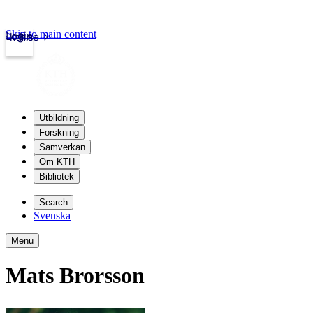
Skip to main content
Login
kth.se
Utbildning
Forskning
Samverkan
Om KTH
Bibliotek
Search
Svenska
Menu
Mats Brorsson