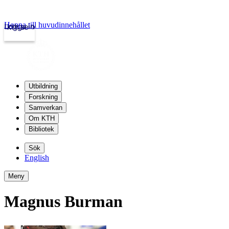
Hoppa till huvudinnehållet
Logga in
kth.se
Utbildning
Forskning
Samverkan
Om KTH
Bibliotek
Sök
English
Meny
Magnus Burman