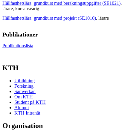
Hållfasthetslära, grundkurs med beräkningsuppgifter (SE1021)
,
lärare
, kursansvarig
Hållfasthetslära, grundkurs med projekt (SE1010)
, lärare
Publikationer
Publikationslista
KTH
Utbildning
Forskning
Samverkan
Om KTH
Student på KTH
Alumni
KTH Intranät
Organisation