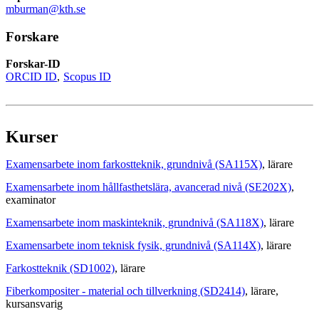
mburman@kth.se
Forskare
Forskar-ID
ORCID ID
Scopus ID
Kurser
Examensarbete inom farkostteknik, grundnivå (SA115X)
, lärare
Examensarbete inom hållfasthetslära, avancerad nivå (SE202X)
,
examinator
Examensarbete inom maskinteknik, grundnivå (SA118X)
, lärare
Examensarbete inom teknisk fysik, grundnivå (SA114X)
, lärare
Farkostteknik (SD1002)
, lärare
Fiberkompositer - material och tillverkning (SD2414)
, lärare
,
kursansvarig