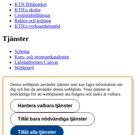
KTH Biblioteket
KTH:s skolor
Centrumbildningar
Rektor och ledning
KTH:s verksamhetsstöd
Tjänster
Schema
Kurs- och programkatalogen
Lärplattformen Canvas
Webbmejl
Kontakt
Denna webbplats använder tjänster som kan lagra information om
dig och hur du använder denna webbplats. Vissa tjänster är
KTH
nödvändiga för att webbplatsen ska fungera och andra är valbara.
100 44 Stockholm
+46 8 790 60 00
Hantera valbara tjänster
Kontakta KTH
Tillåt bara nödvändiga tjänster
Jobba på KTH
Press och media
Faktura och betalning KTH
Tillåt alla tjänster