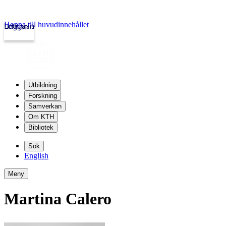
Hoppa till huvudinnehållet
Logga in
kth.se
Utbildning
Forskning
Samverkan
Om KTH
Bibliotek
Sök
English
Meny
Martina Calero