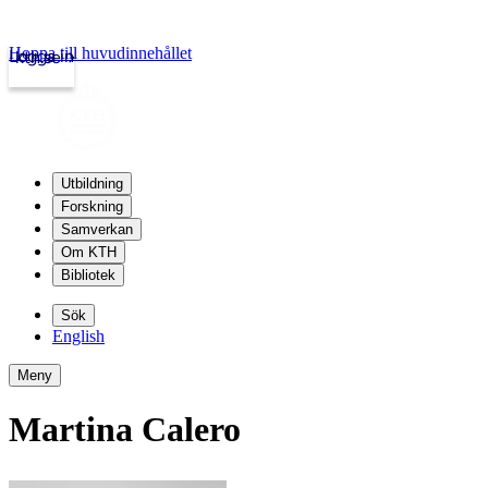
Hoppa till huvudinnehållet
Logga in
kth.se
Utbildning
Forskning
Samverkan
Om KTH
Bibliotek
Sök
English
Meny
Martina Calero