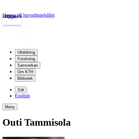
Hoppa till huvudinnehållet
Logga in
kth.se
Utbildning
Forskning
Samverkan
Om KTH
Bibliotek
Sök
English
Meny
Outi Tammisola