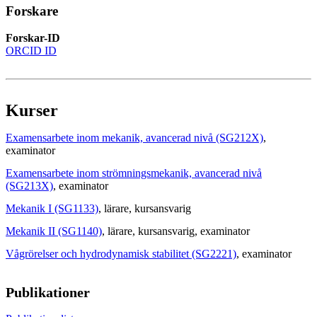
Forskare
Forskar-ID
ORCID ID
Kurser
Examensarbete inom mekanik, avancerad nivå (SG212X)
,
examinator
Examensarbete inom strömningsmekanik, avancerad nivå
(SG213X)
, examinator
Mekanik I (SG1133)
, lärare
, kursansvarig
Mekanik II (SG1140)
, lärare
, kursansvarig
, examinator
Vågrörelser och hydrodynamisk stabilitet (SG2221)
, examinator
Publikationer