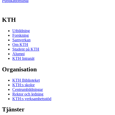
Publikationslista
KTH
Utbildning
Forskning
Samverkan
Om KTH
Student på KTH
Alumni
KTH Intranät
Organisation
KTH Biblioteket
KTH:s skolor
Centrumbildningar
Rektor och ledning
KTH:s verksamhetsstöd
Tjänster