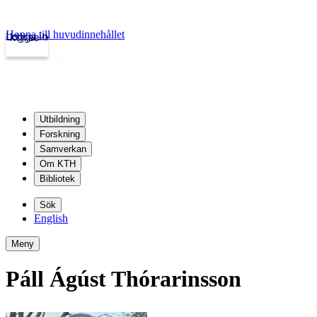
Hoppa till huvudinnehållet
Logga in
kth.se
Utbildning
Forskning
Samverkan
Om KTH
Bibliotek
Sök
English
Meny
Páll Ágúst Thórarinsson