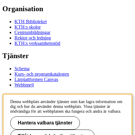
Organisation
KTH Biblioteket
KTH:s skolor
Centrumbildningar
Rektor och ledning
KTH:s verksamhetsstöd
Tjänster
Schema
Kurs- och programkatalogen
Lärplattformen Canvas
Webbmejl
Kontakt
Denna webbplats använder tjänster som kan lagra information om
dig och hur du använder denna webbplats. Vissa tjänster är
KTH
nödvändiga för att webbplatsen ska fungera och andra är valbara.
100 44 Stockholm
+46 8 790 60 00
Hantera valbara tjänster
Kontakta KTH