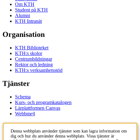
Om KTH
Student på KTH
Alumni
KTH Intranät
Organisation
KTH Biblioteket
KTH:s skolor
Centrumbildningar
Rektor och ledning
KTH:s verksamhetsstöd
Tjänster
Schema
Kurs- och programkatalogen
Lärplattformen Canvas
Webbmejl
Kontakt
Denna webbplats använder tjänster som kan lagra information om
dig och hur du använder denna webbplats. Vissa tjänster är