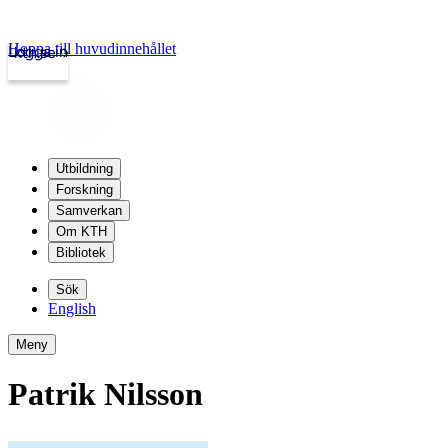
Hoppa till huvudinnehållet
Logga in
kth.se
Utbildning
Forskning
Samverkan
Om KTH
Bibliotek
Sök
English
Meny
Patrik Nilsson